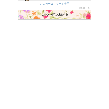
このカテゴリを全て表示
新潟塗装職人 カーリペア専門店 轟ＢＯＤY 日々の出来事
66位
参加する
カービューティープロ 向井日記
67位
このブログに投票する
あーぬんブログ
68位
へぇ〜さんの最新情報
69位