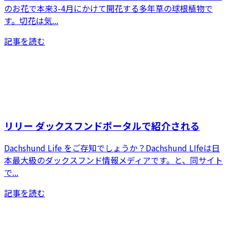
のお花で本来3-4月にかけて開花する多年草の球根植物で
す。切花は気...
記事を読む
リリー ダックスフンドポータルで紹介される
Dachshund Life をご存知でしょうか？Dachshund LIfeは日
本最大級のダックスフンド情報メディアです。と、同サイト
で...
記事を読む