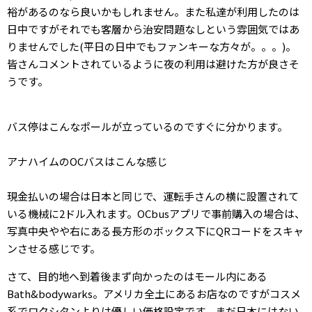
裕があるのなら良いかもしれません。また私達が利用したのは
日中ですがそれでも客層から治安問題なしという雰囲気ではあ
りませんでした(平日の日中でもファンキーな方々が。。。)。
皆さんコメントされているように夜の利用は避けた方が良さそ
うです。
バス停はこんなポールが立っているのですぐに分かります。
アナハイムのOCバスはこんな感じ
現金払いの場合は日本と同じで、運転手さんの横に設置されて
いる機械に2ドル入れます。OCbusアプリで事前購入の場合は、
写真中央やや右にある長方形のボックス下にQRコードをスキャ
ンさせる感じです。
さて、目的地へ到着後まず向かったのはモール内にある
Bath&bodywarks。アメリカ全土にあるお店なのですがコスメ
系でロクシタンよりは優しい価格設定です。まだ日本にはない