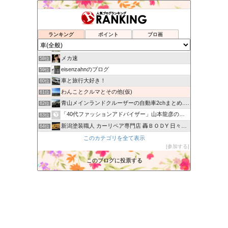
HIROMIX BLOG
54位
なんでも情報局
55位
ランキング
ポイント
ブロ画
興味のままに解説する研究者
56位
usunonooのブログ@トミカ倉庫
57位
メカ速
58位
eisenzahnのブログ
59位
車と旅行大好き！
60位
わんことクルマとその他(仮)
61位
青山メインランドクルーザーの自動車2chまとめ.com
62位
「40代ファッションアドバイザー」山本龍彦のブログ
63位
新潟塗装職人 カーリペア専門店 轟ＢＯＤY 日々の出来事
64位
カービューティープロ 向井日記
このカテゴリを全て表示
65位
参加する
あーぬんブログ
66位
ニコニコレンタカー広島（駅南口店・広大前店・胡町店・三篠店…
このブログに投票する
67位
へぇ〜さんの最新情報
68位