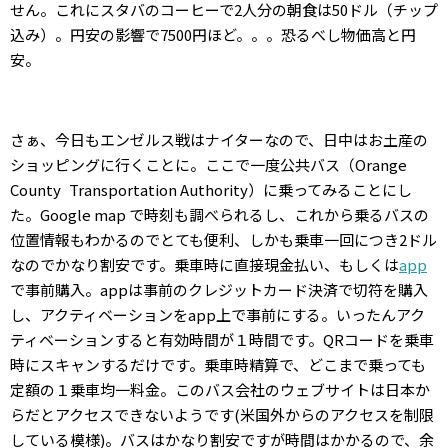
せん。これにスタバのコーヒーで2人分の朝食は50ドル（チップ
込み）。円安の影響で7500円ほど。。。恐るべし物価高と円
安。
さぁ、今日もエンゼルス戦はナイターなので、日中はお土産の
ショッピングに行くことに。ここで一度公共バス（Orange
County Transportation Authority）に乗ってみることにし
た。Google map で時刻も調べられるし、これから乗るバスの
位置情報もわかるのでとても便利、しかも乗車一回につき2ドル
なのでかなり割安です。乗車時に直接現金払い、もしくは
app
で事前購入。appは事前のクレジットカード決済で切符を購入
し、アクティベーションをapp上で事前にする。いったんアク
ティベーションすると有効時間が１時間です。QRコードを乗車
時にスキャンするだけです。乗車時精算で、どこまで乗っても
定額の１乗車均一料金。このバス会社のウェブサイトは日本か
らだとアクセスできないようです(米国外からのアクセスを制限
している模様)。バスはかなり割安ですが時間はかかるので、余