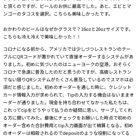
と頂くのですが、ビールのお供に最高でした。あと、エビとマ
ンゴーのタコスを選択。こちらも美味しかったです。
おかわりのビールはなぜかグラスで？16ozと20ozサイズです。
こちらも冷え冷えで美味しかった！！
コロナになる前から、アメリカでは少しづつレストランのテー
ブルにQRコードが置かれていて直接オーダーするシステムがあ
りました。初めに気づいたのはニューヨークの空港。おそらく
コロナで急速に普及したのだと思うのですが、高級レストラン
でない限りQRシステムがたくさん普及しているのでスマホは必
須だと感じました。初めのオーダーを通した時に、クレジット
カード情報入力が求められて、Tipの入力する機会はないままオ
ーダーが通りました。現金を持ち合わせてなかった私たちは、
これってtipをどうやって払うのか疑問に思い、サーブしてくれ
る方に聞いてみた。最後にチェックをお願いした時点で初めの
オーダー含めた合計費用とtip入力画面が出て精算となる。初め
のオーダーは相殺されるのでdepositのような役割になってる