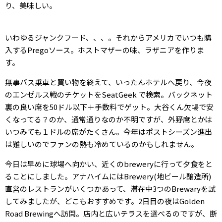
り、美味しい。
いわゆるジャンクフード、、、。それからアメリカでいつも購
入するPregoソース。ホストマザーの味、ラザニアを作りま
す。
無事バス乗車と買い物を終えて、いったんホテルへ戻り、今夜
のエンゼルス戦のチケットをSeatGeek で検索。バックネット
裏の良い席を50ドル以下＋手数料でゲット。大谷くん欠場で安
くなってる？のか、通常通りなのか不明ですが、外野席とかは
いつみても１ドルの席がたくさん。今年はポストシーズン進出
は難しいのでファンの熱も冷めているのかもしれません。
今日は早めに球場へ向かい、近くのbreweryに行って夕食をと
ることにしました。アナハイムにはBrewery(地ビール醸造所)
直営のレストランがいくつかあって、滞在中3つのBrewaryを試
してみましたが、どこもおすすめです。2日目の夜はGolden
Road Brewingへ訪問。店内と広いテラスを選べるのですが、断