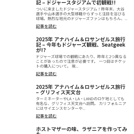
記 – ドジャースタジアムで初観戦!!
ついに来ましたドジャースタジアム！昨年末、大谷
選手や山本選手の大型移籍からずっと注目を浴びる
球場。熱烈な地元のドジャーズファンはもちろん、...
記事を読む
2025年 アナハイム＆ロサンゼルス旅行
記 – 今年もドジャーズ観戦、Seatgeek
が!?
ドジャーズ球場での観戦にあたり、昨年と2つ異なる
ことがあったので注意が必要です。 一つ目はチケッ
トの購入について。 現...
記事を読む
2025年 アナハイム＆ロサンゼルス旅行
– グリフィス天文台
ターミネーターやLA・LA・LANDのロケ地としても
有名な、グリフィス天文台へ訪問。 カリフォルニア
にはサイエンスセンターや...
記事を読む
ホストマザーの味、ラザニアを作ってみ