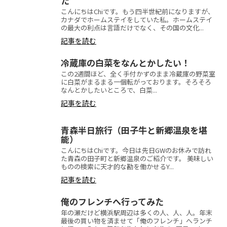
た
こんにちはChiです。もう四半世紀前になりますが、
カナダでホームステイをしていた私。ホームステイ
の最大の利点は言語だけでなく、その国の文化...
記事を読む
冷蔵庫の白菜をなんとかしたい！
この2週間ほど、全く手付かずのまま冷蔵庫の野菜室
に白菜がまるまる一個転がっております。そろそろ
なんとかしたいところで、白菜...
記事を読む
青森半日旅行（田子牛と新郷温泉を堪
能）
こんにちはChiです。今日は先日GWのお休みで訪れ
た青森の田子町と新郷温泉のご紹介です。 美味しい
ものの検索に天才的な勘を働かせるY...
記事を読む
俺のフレンチへ行ってみた
年の瀬だけど横浜駅周辺は多くの人、人、人。年末
最後の買い物を済ませて「俺のフレンチ」へランチ