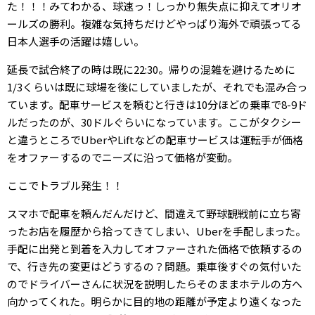
た！！！みてわかる、球速っ！しっかり無失点に抑えてオリオ
ールズの勝利。複雑な気持ちだけどやっぱり海外で頑張ってる
日本人選手の活躍は嬉しい。
延長で試合終了の時は既に22:30。帰りの混雑を避けるために
1/3くらいは既に球場を後にしていましたが、それでも混み合っ
ています。配車サービスを頼むと行きは10分ほどの乗車で8-9ド
ルだったのが、30ドルぐらいになっています。ここがタクシー
と違うところでUberやLiftなどの配車サービスは運転手が価格
をオファーするのでニーズに沿って価格が変動。
ここでトラブル発生！！
スマホで配車を頼んだんだけど、間違えて野球観戦前に立ち寄
ったお店を履歴から拾ってきてしまい、Uberを手配しまった。
手配に出発と到着を入力してオファーされた価格で依頼するの
で、行き先の変更はどうするの？問題。乗車後すぐの気付いた
のでドライバーさんに状況を説明したらそのままホテルの方へ
向かってくれた。明らかに目的地の距離が予定より遠くなった