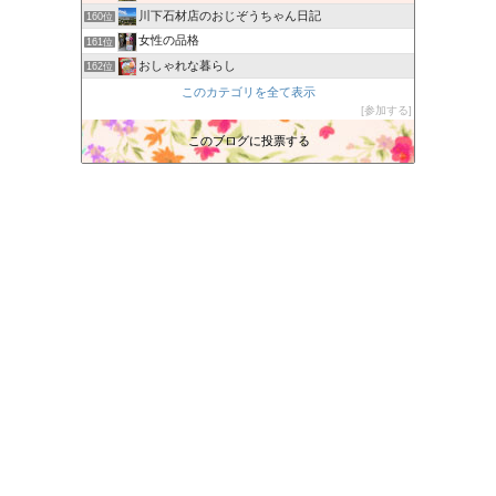
川下石材店のおじぞうちゃん日記
160位
女性の品格
161位
おしゃれな暮らし
162位
JUJU TOWN
このカテゴリを全て表示
163位
参加する
コンビニ全般・グルメ情報まとめブログ
164位
ジャム屋のじっちゃんの日記
このブログに投票する
165位
小さいけど大人の日記
166位