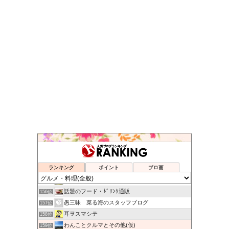
skog BLOG
152位
ネットでショッピングは本当にお得か？
153位
ランキング
ポイント
ブロ画
Secret Box of OZ
154位
吉野サクラの楽しくいこう！
155位
話題のフード・ﾄﾞﾘﾝｸ通販
156位
愚三昧 菜る海のスタッフブログ
157位
耳ヲスマシテ
158位
わんことクルマとその他(仮)
159位