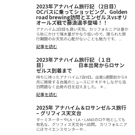
2023年アナハイム旅行記 （2日目）
OCバスに乗ってショッピング、Golden
road brewing訪問とエンゼルスvsオリ
オールズ戦で藤浪選手登場！！
アナハイム2日目も良い天気。カリフォルニアは春か
ら秋にかけて降水量がかなり低いので、限られた旅
行期間のお天気の心配がないことも魅力です。 ...
記事を読む
2023年アナハイム旅行記 （１日
目） 日本出発からロサン
ゼルス到着まで
待ちに待ったアナハイム7泊9日。出発1週間前から9
月に頻発する台風のニュースにドキドキしながら当
日問題なく出発の日を迎えました。 ＊...
記事を読む
2025年 アナハイム＆ロサンゼルス旅行
– グリフィス天文台
ターミネーターやLA・LA・LANDのロケ地としても
有名な、グリフィス天文台へ訪問。 カリフォルニア
にはサイエンスセンターや...