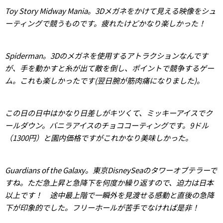
Toy Story Midway Mania。3Dメガネをかけて見える映像をシュ
ーティングで競うものです。疲れたけどかなり楽しかった！
Spiderman。3Dのメガネを使用するアトラクションなんです
が、手を動かすと糸が出て敵を倒し、ポイントで競争するゲー
ム。これも楽しかったです(翌日腕が筋肉痛になりました)。
この日の日中はかなり日差しがキツくて、ミッキーアイスでク
ールダウン。バニラアイスのチョココーティングです。9ドル
（1300円）と園内価格ですがこれかなり美味しかった。
Guardians of the Galaxy。東京DisneySeaのタワーオブテラーで
すね。ただ急上昇と急降下を何度か繰り返すので、迫力は日本
以上です！ 途中最上階で一瞬外を見渡せる感動と直後の急降
下が印象的でした。フリーホールが苦手でなければ是非！