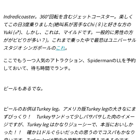
Indredicoaster。360°回転を含むジェットコースター。楽しく
てこの日3度乗りました(絶叫系が苦手なChi (♀)と好きな方の
Yuki (♂)、しかし、これは、マイルドです。一般的に男性の方
ががビビりが多い？)。これまで乗った中で最恐はユニバーサル
スタジオ シンガポールの
これ
。
ここでもう一つ人気のアトラクション、SpidermanのLLを予約
しておいて、待ち時間でランチ。
ビールもあるでな。
ビールのお供はTurkey leg。アメリカ版Turkey legの大きなにま
ずびっくり！ Turkeyサンドって少しパサパサした肉のイメー
ジですが、Turkey leg はかなりジューシーで、本当においしか
った！！ 確か11ドルぐらいだったの思うのでコスパもかなり
良いです。Turkey legは園内の複数売店で購入できるのです