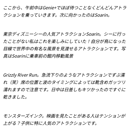
ここから、午前中はGenie+でほぼ待つことなくどんどんアトラ
クションを乗っていきます。次に向かったのはSoarin。
東京ディズニーシーの人気アトラクションSoarin。シーに行っ
たことがない私はこれを楽しみにしていた！自分が鳥になった
目線で世界中の有名な風景を見渡せるアトラクションです。写
真はSoarinに乗車前の館内移動風景
Grizzly River Run。急流下りのようなアトラクションでずぶ濡
れ（笑）席の位置と波のタイミングによっては靴含めガッツリ
濡れますので注意です。日中は日差しもキツかったのですぐに
乾きました。
モンスターズインク。映画を見たことがある人はテンションが
上がる？子供に特に人気のアトラクションです。