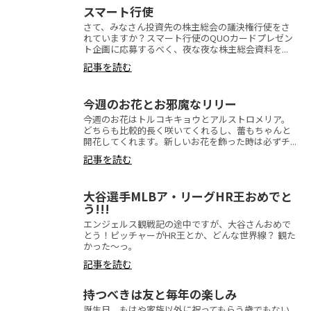
スマート行使
さて、みなさん投資先の株主総会の議決権行使をさ
れていますか？スマート行使のQUOカードプレゼン
ト企画に応募するべく、夜な夜な株主総会資料を...
記事を読む
今週のお花とお邪魔なリリー
今週のお花はトルコキキョウとアルストロメリア。
どちらも比較的長く咲いてくれるし、蕾もちゃんと
開花してくれます。新しいお花を飾った時は必ずチ...
記事を読む
大谷選手MLBア・リーグHR王おめでと
う!!!
エンジェルス観戦記の途中ですが、大谷さんおめで
とう！ピッチャーがHR王とか、どんな世界線？ 観た
かった〜っ。
記事を読む
持つべきは友と毎年の楽しみ
誕生日。もはや家族以外に祝ってもらう歳でもない