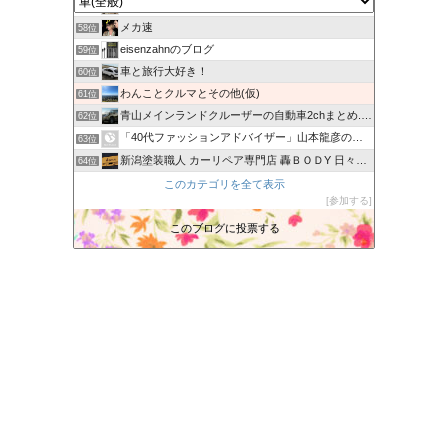
usunonooのブログ@トミカ倉庫
57位
メカ速
58位
eisenzahnのブログ
59位
車と旅行大好き！
60位
わんことクルマとその他(仮)
61位
青山メインランドクルーザーの自動車2chまとめ.com
62位
「40代ファッションアドバイザー」山本龍彦のブログ
63位
新潟塗装職人 カーリペア専門店 轟ＢＯＤY 日々の出来事
64位
カービューティープロ 向井日記
このカテゴリを全て表示
65位
参加する
あーぬんブログ
66位
ニコニコレンタカー広島（駅南口店・広大前店・胡町店・三篠店…
このブログに投票する
67位
へぇ〜さんの最新情報
68位