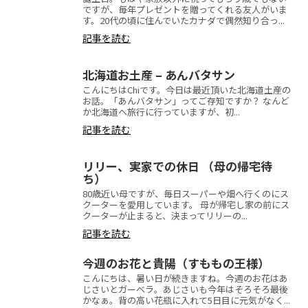
ですが、毎年プレゼントを贈ってくれる友人がいま
す。20代の頃に住んでいたカナダで偶然知り合っ...
記事を読む
北海道お土産 – あんバタサン
こんにちはChiです。今日は最近頂いた北海道土産の
お話。「あんバタサン」ってご存知ですか？ なんど
か北海道へ旅行に行っていますが、初...
記事を読む
リリー、実家での休日 （母の帰宅待
ち）
80歳近い母ですが、毎日スーパーや畑へ行くのにス
クーターを愛用しています。 母が帰宅し家の前にス
クーターが止まると、決まってリリーの...
記事を読む
今週のお花と貴陽（すももの王様）
こんにちは、暑い日が続きますね。今週のお花はあ
じさいとガーベラ。あじさいも今年はそろそろ最後
かなぁ。背の高い花瓶に入れて5日目に元気がなく...