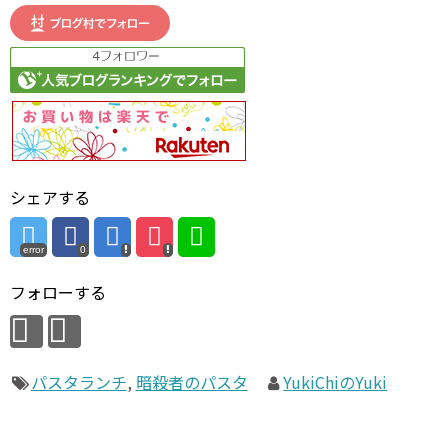
シェアする
error
0
フォローする
パスタランチ
,
暗殺者のパスタ
YukiChiのYuki