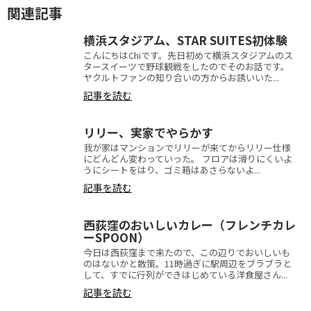
関連記事
横浜スタジアム、STAR SUITES初体験
こんにちはChiです。先日初めて横浜スタジアムのス
タースイーツで野球観戦をしたのでそのお話です。
ヤクルトファンの知り合いの方からお誘いいた...
記事を読む
リリー、実家でやらかす
我が家はマンションでリリーが来てからリリー仕様
にどんどん変わっていった。 フロアは滑りにくいよ
うにシートをはり、ゴミ箱はあさらないよ...
記事を読む
西荻窪のおいしいカレー（フレンチカレ
ーSPOON）
今日は西荻窪まで来たので、この辺りでおいしいも
のはないかと散策。11時過ぎに駅周辺をブラブラと
して、すでに行列ができはじめている洋食屋さん...
記事を読む