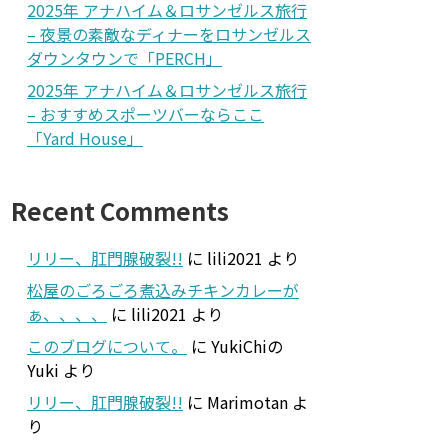
2025年 アナハイム＆ロサンゼルス旅行
– 夜景の素敵なディナーをロサンゼルス
ダウンタウンで「PERCH」
2025年 アナハイム＆ロサンゼルス旅行
– おすすめスポーツバーならここ
「Yard House」
Recent Comments
リリー、肛門腺破裂!!
に
lili2021
より
松屋のごろごろ煮込みチキンカレーが
ぁ、、、、
に
lili2021
より
このブログについて。
に
YukiChiの
Yuki
より
リリー、肛門腺破裂!!
に
Marimotan
よ
り