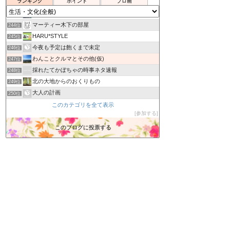
ランキング
ポイント
ブロ画
清洲日和.blog
242位
リゾート現地調査日記
243位
マーティー木下の部屋
244位
HARU*STYLE
245位
今夜も予定は飽くまで未定
246位
わんことクルマとその他(仮)
247位
採れたてかぼちゃの時事ネタ速報
248位
北の大地からのおくりもの
249位
大人の計画
250位
三度目の正直
このカテゴリを全て表示
251位
参加する
よいよい行進曲
252位
会津に暮らしてブルーになった時
このブログに投票する
253位
身近な暮らしで
254位