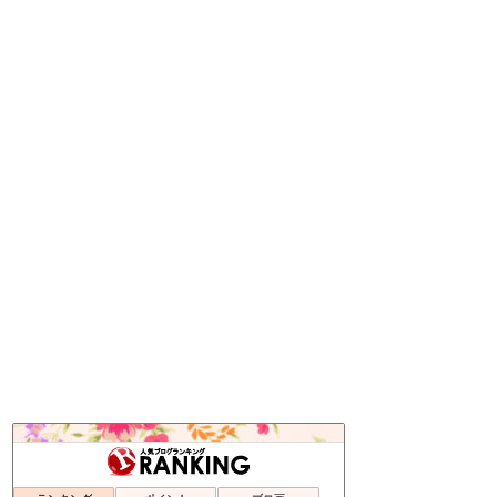
通販でニコニコ生活
240位
養育費未払いの解決方法
241位