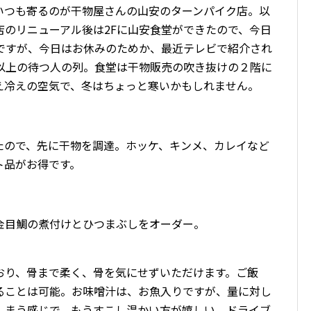
いつも寄るのが干物屋さんの山安のターンパイク店。以
店のリニューアル後は2Fに山安食堂ができたので、今日
時ですが、今日はお休みのためか、最近テレビで紹介され
名以上の待つ人の列。食堂は干物販売の吹き抜けの２階に
え冷えの空気で、冬はちょっと寒いかもしれません。
たので、先に干物を調達。ホッケ、キンメ、カレイなど
ト品がお得です。
金目鯛の煮付けとひつまぶしをオーダー。
おり、骨まで柔く、骨を気にせずいただけます。ご飯
ることは可能。お味噌汁は、お魚入りですが、量に対し
しまう感じで、もうすこし温かい方が嬉しい。ドライブ