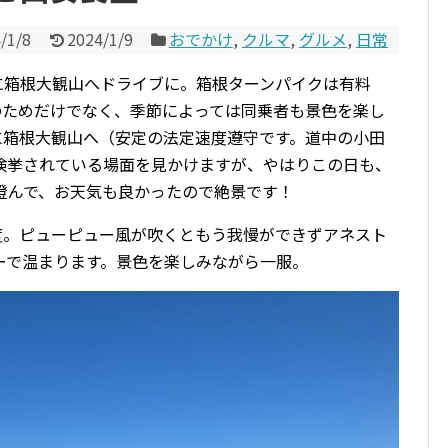
/1/8
2024/1/9
おでかけ
,
クルマ
,
グルメ
,
日常
りに箱根大観山へドライブに。箱根ターンパイクは有料
のためだけでなく、季節によっては同乗者も景色を楽し
に箱根大観山へ（安定の法定速度遵守です。道中の小田
検挙されている場面を見かけますが、やはりこの日も、
澄んで、お天気も良かったので絶景です！
 2度。ピューピュー風が吹くともう我慢ができずアネスト
ーで温まります。景色を楽しみながら一服。