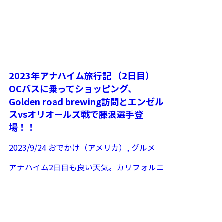
2023年アナハイム旅行記 （2日目）
OCバスに乗ってショッピング、
Golden road brewing訪問とエンゼル
スvsオリオールズ戦で藤浪選手登
場！！
2023/9/24
おでかけ（アメリカ）
,
グルメ
アナハイム2日目も良い天気。カリフォルニ
アは春から秋にかけて降水量がかなり低いの
で、限られた旅行期間のお天気の心配がない
記事を読む
ことも魅力です。 ...