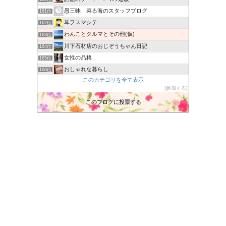
愚三昧 菜る海のスタッフブログ
161位
耳ヲスマシテ
162位
わんことクルマとその他(仮)
163位
川下石材店のおじぞうちゃん日記
164位
女性の品格
165位
おしゃれな暮らし
166位
このカテゴリを全て表示
Martyslandの気まぐれ日記
167位
参加する
JUJU TOWN
168位
このブログに投票する
ｻﾃﾞｨｽﾄのﾋﾄﾞｲ唄
169位
農家ブログ
170位