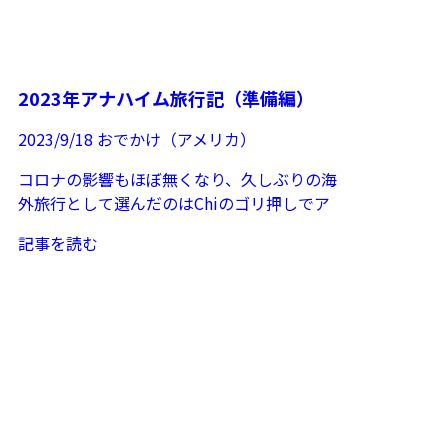
2023年アナハイム旅行記（準備編）
2023/9/18
おでかけ（アメリカ）
コロナの影響もほぼ無くなり、久しぶりの海
外旅行として選んだのはChiのゴリ押しでア
ナハイム！！ そう、今年はWBCの影響で
記事を読む
エンゼル...