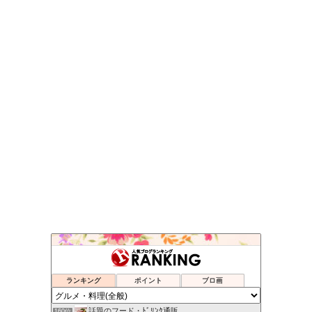
skog BLOG
156位
ネットでショッピングは本当にお得か？
157位
Secret Box of OZ
158位
ランキング
ポイント
ブロ画
吉野サクラの楽しくいこう！
159位
話題のフード・ﾄﾞﾘﾝｸ通販
160位