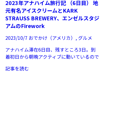
2023年アナハイム旅行記 （6日目） 地
元有名アイスクリームとKARK
STRAUSS BREWERY、エンゼルスタジ
アムのFirework
2023/10/7
おでかけ（アメリカ）
,
グルメ
アナハイム滞在6日目、残すところ3日。到
着初日から朝晩アクティブに動いているので
今日はホテルでリラックス。カリフォルニア
記事を読む
の9月初めは朝晩は...