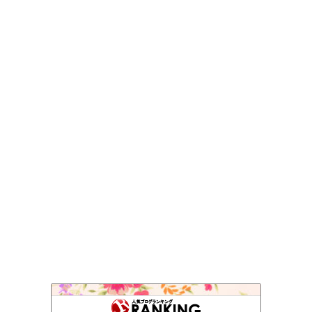
skog BLOG
154位