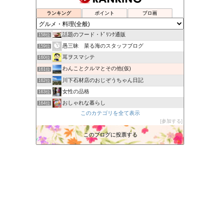
ネットでショッピングは本当にお得か？
155位
Secret Box of OZ
156位
ランキング
ポイント
ブロ画
吉野サクラの楽しくいこう！
157位
話題のフード・ﾄﾞﾘﾝｸ通販
158位
愚三昧 菜る海のスタッフブログ
159位
耳ヲスマシテ
160位
わんことクルマとその他(仮)
161位
川下石材店のおじぞうちゃん日記
162位
女性の品格
163位
おしゃれな暮らし
164位
このカテゴリを全て表示
JUJU TOWN
165位
参加する
ｻﾃﾞｨｽﾄのﾋﾄﾞｲ唄
166位
このブログに投票する
Martyslandの気まぐれ日記
167位
レッツ感謝！〜福岡太宰府を中心に活動するツボセンブログ〜
168位