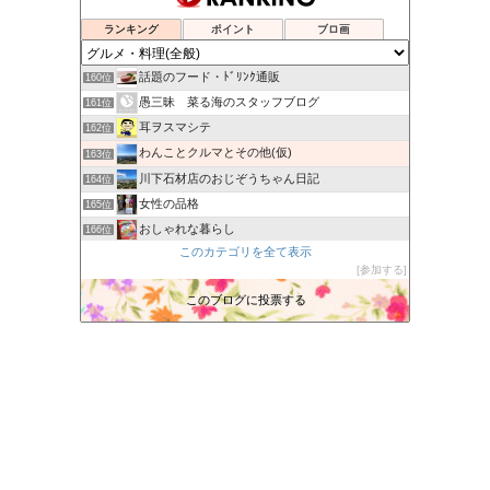
ネットでショッピングは本当にお得か？
157位
Secret Box of OZ
158位
ランキング
ポイント
ブロ画
吉野サクラの楽しくいこう！
159位
話題のフード・ﾄﾞﾘﾝｸ通販
160位
愚三昧 菜る海のスタッフブログ
161位
耳ヲスマシテ
162位
わんことクルマとその他(仮)
163位
川下石材店のおじぞうちゃん日記
164位
女性の品格
165位
おしゃれな暮らし
166位
このカテゴリを全て表示
Martyslandの気まぐれ日記
167位
参加する
JUJU TOWN
168位
このブログに投票する
ｻﾃﾞｨｽﾄのﾋﾄﾞｲ唄
169位
農家ブログ
170位