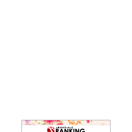
skog BLOG
156位