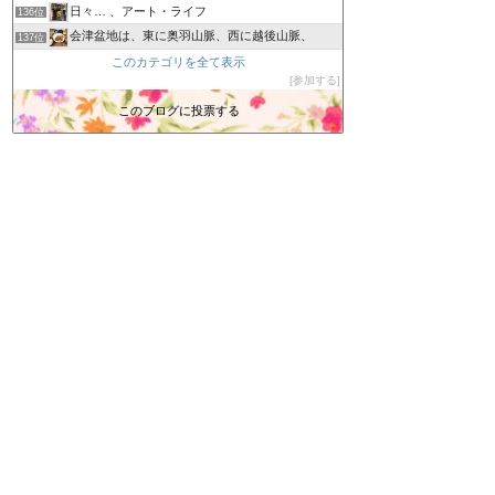
日々… 、アート・ライフ
136位
会津盆地は、東に奥羽山脈、西に越後山脈、
137位
ぐったったなブログ
このカテゴリを全て表示
138位
参加する
まん遊記
139位
MOTO-KEN | LIVE TO RIDE
このブログに投票する
140位
NaMaRoKu【生録】 無料の環境音
141位