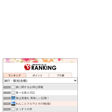
Tabiholic 旅ホリック
127位
台湾女子、鈴鈴の台湾ガイドブック
128位
ランキング
ポイント
ブロ画
月乃のなんとかなる。60代、がんでも恋も仕事も
129位
mbSTYLE
130位
旅に関するお得な情報
131位
食べる旅人日記
132位
旅は道連れ 美味しい記憶！
133位
わんことクルマとその他(仮)
134位
まっすぐの木
135位