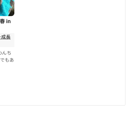
 in
ー成長
わんち
節でもあ
ニ・フ