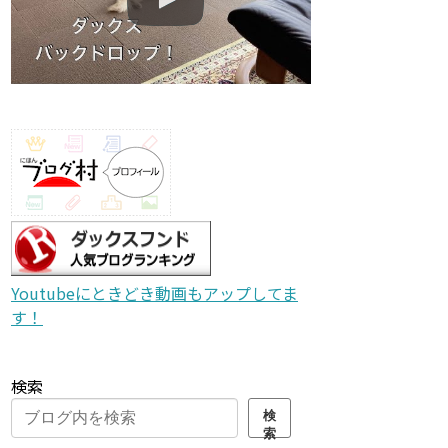
Youtubeにときどき動画もアップしてま
す！
検索
検
索