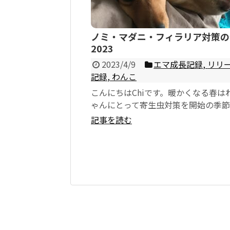
ノミ・マダニ・フィラリア対策の春
2023
2023/4/9
エマ成長記録
,
リリ
記録
,
わんこ
こんにちはChiです。暖かくなる春は
ゃんにとって寄生虫対策を開始の季
ります。 対象となるのはノミ・マダ
記事を読む
ィラリア。...