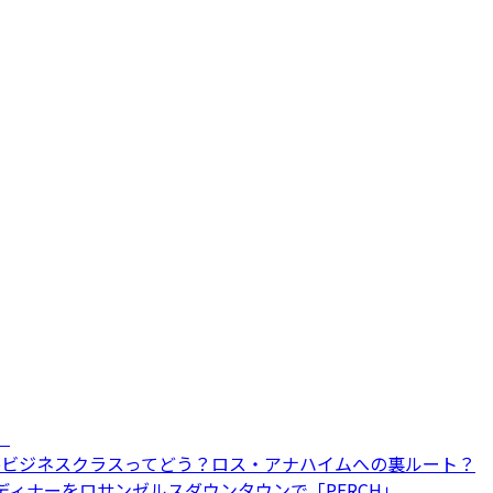
）
Airlineビジネスクラスってどう？ロス・アナハイムへの裏ルート？
なディナーをロサンゼルスダウンタウンで「PERCH」