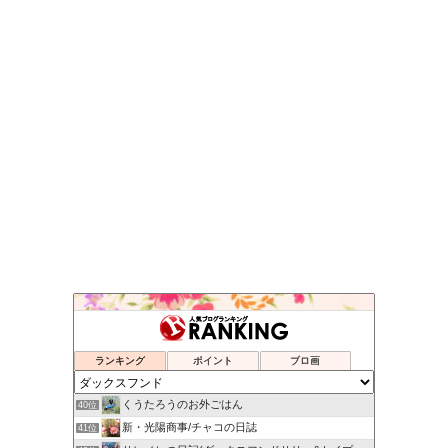
ハッピー＆サンディーの日々
36位
Mum's Diary
37位
My Treasure
38位
ランキング
ポイント
ブロ画
ひなたのぶろぐ。
39位
くうたろうのお外ごはん
40位
新・光陽商事/チャコの日誌
41位