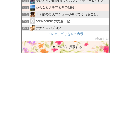
サレメヒの日記(ダックスフンドサリー&トイプードル陽向)
42位
わんことクルマとその他(仮)
43位
１８歳の老犬マシューが教えてくれること。
44位
coco beurre の犬服日記
45位
ナナイロのブログ
46位
このカテゴリを全て表示
ErinのHappy Life〜ダーリンは英国人
47位
参加する
『なんちゃって菜園』
48位
このブログに投票する
忠犬くーちゃんのBLOG
49位
るなちゃんといつも一緒
50位