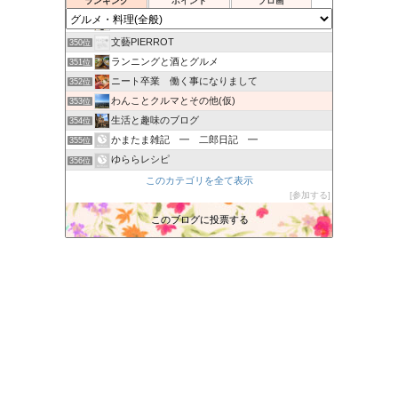
ランキング
ポイント
ブロ画
水前寺食堂の「今日の一品」
348位
みっちゃんのブログ
349位
文藝PIERROT
350位
ランニングと酒とグルメ
351位
ニート卒業 働く事になりまして
352位
わんことクルマとその他(仮)
353位
生活と趣味のブログ
354位
かまたま雑記 ━ 二郎日記 ━
355位
ゆららレシピ
356位
ショクレン北海道の情報発信局
このカテゴリを全て表示
357位
参加する
お肉とお魚。さとやま夫婦-旦那と奥さんの気ままな生活
358位
渋谷で働く自由人 mochaのブログ
このブログに投票する
359位
小うめ日記
360位