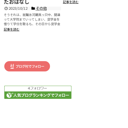
たおはなし
なり、久々の国際線利用...
記事を読む
2023/10/12
その他
そうそれは、就職氷河期真っ只中、間違
って大学院までいってしまい、奨学金を
借りて学位を取るも、その日から奨学金
の返済が始まりました。...
記事を読む