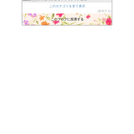
養育費未払いの解決方法
このカテゴリを全て表示
255位
参加する
あかりブログ
256位
Piyo Studio ぴよスタジオ
このブログに投票する
257位
よいよい行進曲
258位