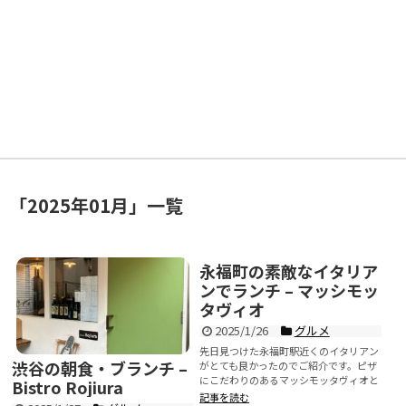
「
2025年01月
」
一覧
永福町の素敵なイタリア
ンでランチ – マッシモッ
タヴィオ
2025/1/26
グルメ
先日見つけた永福町駅近くのイタリアン
渋谷の朝食・ブランチ –
がとても良かったのでご紹介です。ピザ
にこだわりのあるマッシモッタヴィオと
Bistro Rojiura
いうお店。駅前の大通り...
記事を読む