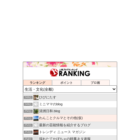
AFT SHOP
244位
skog BLOG
245位
ランキング
ポイント
ブロ画
ミックス犬「くるみ」の 雑学ブログ
246位
Spicy Museums
247位
ひびにたす
248位
ミニママのblog
249位
清洲日和.blog
250位
わんことクルマとその他(仮)
251位
最新の芸能情報を紹介するブログ
252位
トレンディ ニュース マガジン
253位
採れたてかぼちゃの時事ネタ速報
254位