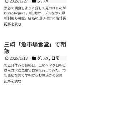
2025/1/27
グルメ
渋谷で朝食しようと探して見つけたのが
Bistro Rojiura。朝8時オープンなので早
朝利用も可能。店名の通り確かに路地裏
にひっそりと位...
記事を読む
三崎「魚市場食堂」で朝
飯
2025/1/13
グルメ
,
日常
お正月休みの最終日、三崎へマグロ朝ご
はん食べに魚市場食堂へ行ってみた。市
場直結なので早朝からお昼過ぎの営業
で、日曜は5時から営業しているよ...
記事を読む