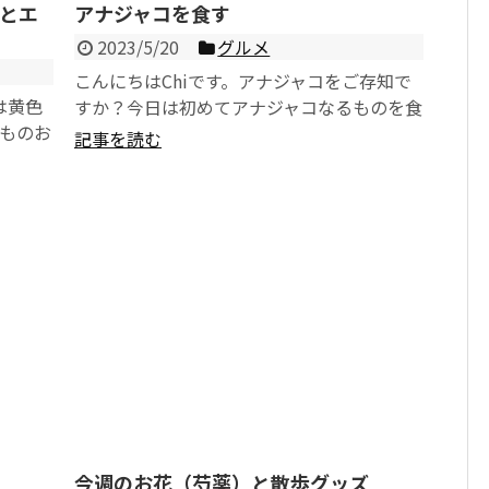
とエ
アナジャコを食す
2023/5/20
グルメ
こんにちはChiです。アナジャコをご存知で
は黄色
すか？今日は初めてアナジャコなるものを食
ものお
したお話です。 ご近所の中華料屋さんは毎
記事を読む
ちするお
週何品かお...
今週のお花（芍薬）と散歩グッズ