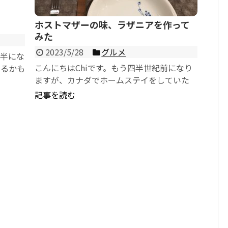
ホストマザーの味、ラザニアを作って
みた
2023/5/28
グルメ
月半にな
こんにちはChiです。もう四半世紀前になり
あるかも
ますが、カナダでホームステイをしていた
くる」こ
私。ホームステイの最大の利点は言語だけで
記事を読む
なく、その国の文化...