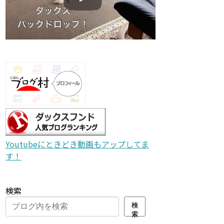
Youtubeにときどき動画もアップしてま
す！
検索
検
索