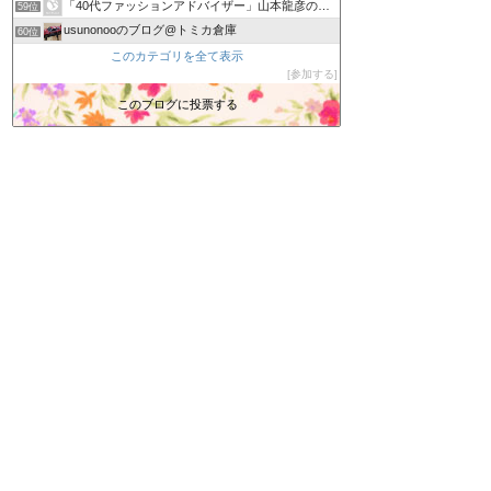
「40代ファッションアドバイザー」山本龍彦のブログ
59位
usunonooのブログ@トミカ倉庫
60位
新潟塗装職人 カーリペア専門店 轟ＢＯＤY 日々の出来事
このカテゴリを全て表示
61位
参加する
39歳独身女 運転免許を取る
62位
カービューティープロ 向井日記
このブログに投票する
63位
あーぬんブログ
64位