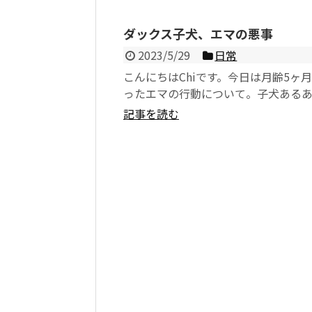
ダックス子犬、エマの悪事
2023/5/29
日常
こんにちはChiです。今日は月齢5ヶ
ったエマの行動について。子犬ある
しれませんが、あらゆるものを「め
記事を読む
とが好きらしい...