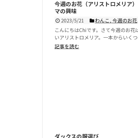
今週のお花（アリストロメリア）
マの興味
2023/5/21
わんこ
,
今週のお花
こんにちはChiです。さて今週のお花
いアリストロメリア。一本からいくつ
花を咲かせるわりには比較的に長持
記事を読む
花です。 ...
ダックスの服選び