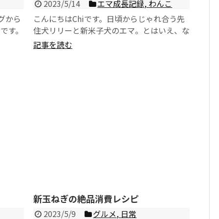
2023/5/14
エマ成長記録
,
わんこ
ングから
こんにちはChiです。日頃からじゃれ合う先
です。
住犬リリーと新米子犬のエマ。とはいえ、な
かなか迫力があり本気の喧嘩にならないかこ
記事を読む
っちはヒヤヒヤ見...
新玉ねぎの絶品消費レシピ
2023/5/9
グルメ
,
日常