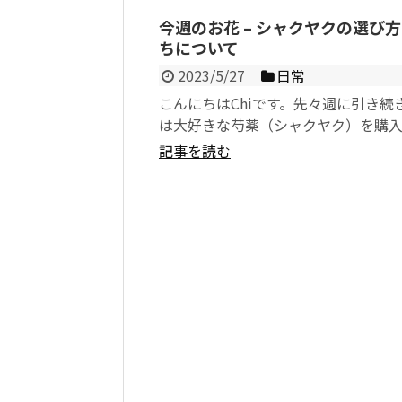
今週のお花 – シャクヤクの選び
ちについて
2023/5/27
日常
こんにちはChiです。先々週に引き続
は大好きな芍薬（シャクヤク）を購
屋さんによっては「ピオニー」と表
記事を読む
るところもあり...