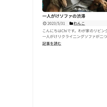
一人がけソファの渋滞
2023/5/31
わんこ
こんにちはChiです。わが家のリビン
一人がけリクライ二ングソファが二つ
掛けた途端に、リリーとエマの陣地
記事を読む
が始まりま...