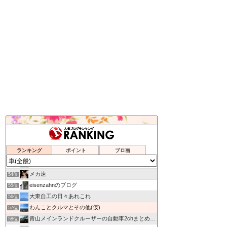
ハンダごてな日記
50位
乗ってみたい新車,中古車
51位
ランキング
ポイント
ブロ画
HIROMIX BLOG
52位
なんでも情報局
53位
メカ速
54位
eisenzahnのブログ
55位
大東自工の日々あれこれ
56位
わんことクルマとその他(仮)
57位
青山メインランドクルーザーの自動車2chまとめ.com
58位