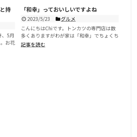
方と持
「和幸」っておいしいですよね
2023/5/23
グルメ
こんにちはChiです。トンカツの専門店は数
き、5月
多くありますがわが家は「和幸」でちょくち
入。お花
ょくお世話になっています。トンカツが美味
記事を読む
示してい
しいのはもちろん...