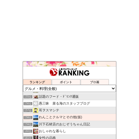
楽天市場商品紹介
151位
ネットでショッピングは本当にお得か？
152位
ランキング
ポイント
ブロ画
Secret Box of OZ
153位
吉野サクラの楽しくいこう！
154位
話題のフード・ﾄﾞﾘﾝｸ通販
155位
愚三昧 菜る海のスタッフブログ
156位
耳ヲスマシテ
157位
わんことクルマとその他(仮)
158位
川下石材店のおじぞうちゃん日記
159位
おしゃれな暮らし
160位
女性の品格
161位