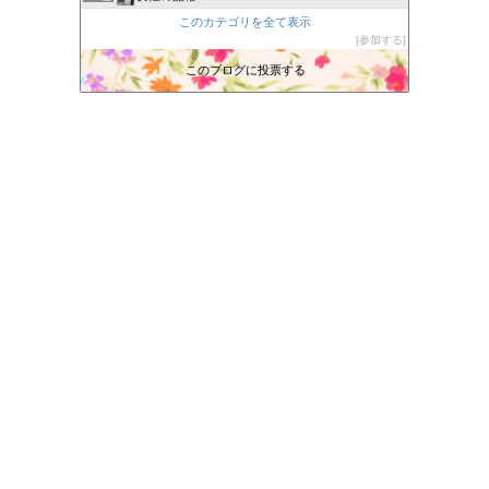
Martyslandの気まぐれ日記
このカテゴリを全て表示
162位
参加する
JUJU TOWN
163位
ｻﾃﾞｨｽﾄのﾋﾄﾞｲ唄
このブログに投票する
164位
農家ブログ
165位