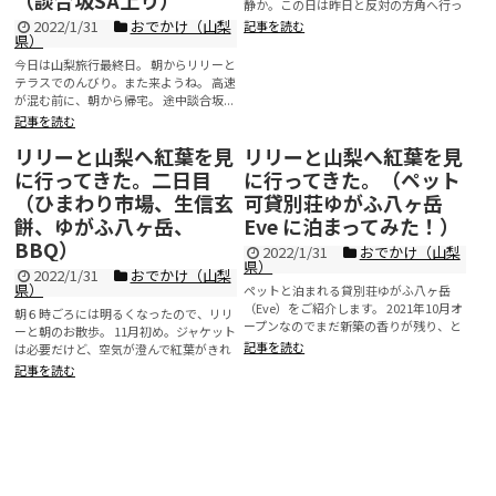
（談合坂SA上り）
静か。この日は昨日と反対の方角へ行っ
てみた。 今日は...
2022/1/31
おでかけ（山梨
記事を読む
県）
今日は山梨旅行最終日。 朝からリリーと
テラスでのんびり。また来ようね。 高速
が混む前に、朝から帰宅。 途中談合坂...
記事を読む
リリーと山梨へ紅葉を見
リリーと山梨へ紅葉を見
に行ってきた。二日目
に行ってきた。（ペット
（ひまわり市場、生信玄
可貸別荘ゆがふ八ヶ岳
餅、ゆがふ八ヶ岳、
Eve に泊まってみた！）
BBQ）
2022/1/31
おでかけ（山梨
県）
2022/1/31
おでかけ（山梨
県）
ペットと泊まれる貸別荘ゆがふ八ヶ岳
（Eve）をご紹介します。 2021年10月オ
朝６時ごろには明るくなったので、リリ
ープンなのでまだ新築の香りが残り、と
ーと朝のお散歩。 11月初め。ジャケット
ても綺麗な建物で...
記事を読む
は必要だけど、空気が澄んで紅葉がきれ
いな気持ちの良い朝。...
記事を読む