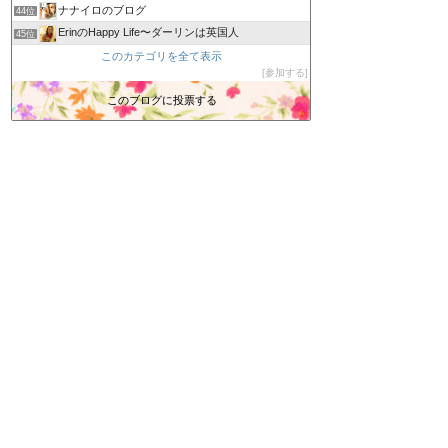
ナナイロのブログ
44位
ErinのHappy Life〜ダーリンは英国人
45位
『なんちゃって菜園』
このカテゴリを全て表示
46位
参加する
忠犬くーちゃんのBLOG
47位
るなちゃんといつも一緒
このブログに投票する
48位
愛車のみえる家-愛犬と一緒にシンプルモダンライフ!?
49位