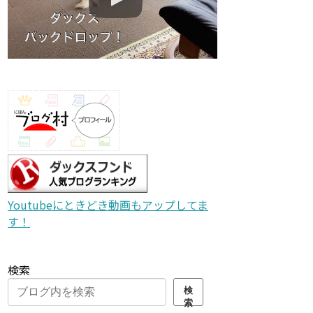
Youtubeにときどき動画もアップしてま
す！
検索
検
索