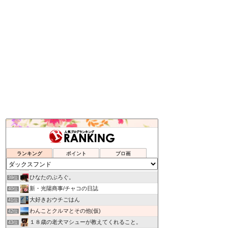
ハッピー＆サンディーの日々
35位
Mum's Diary
36位
ランキング
ポイント
ブロ画
くうたろうのお外ごはん
37位
My Treasure
38位
ひなたのぶろぐ。
39位
新・光陽商事/チャコの日誌
40位
大好きおウチごはん
41位
わんことクルマとその他(仮)
42位
１８歳の老犬マシューが教えてくれること。
43位