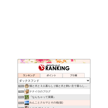
ヴィルと私のミラクルライフ
74位
オットでノインな日々
75位
オッターはダックスフンド
76位
ランキング
ポイント
ブロ画
ハッピー＆サンディーの日々
77位
猫と犬と３人暮らし | 猫と犬と飼い主で暮らしています
78位
ナナイロのブログ
79位
『なんちゃって菜園』
80位
わんことクルマとその他(仮)
81位