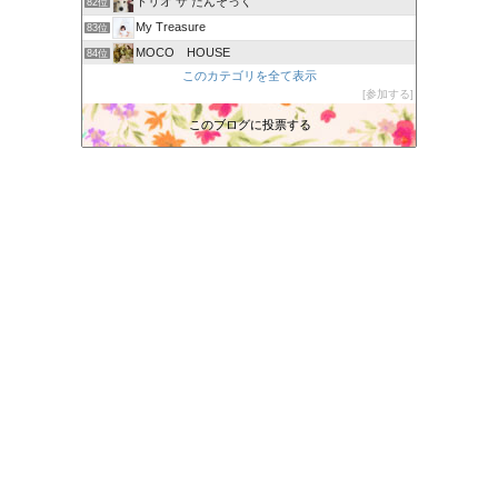
トリオ ザ たんそっく
82位
My Treasure
83位
MOCO HOUSE
84位
このカテゴリを全て表示
ひなはな日記
85位
参加する
愛犬達の Sweet Life
86位
このブログに投票する
ひなたのぶろぐ。
87位
わんこ日和
88位