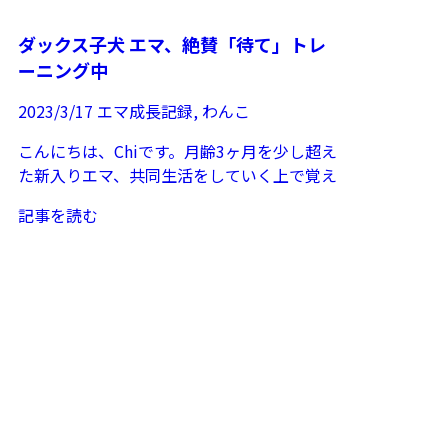
ダックス子犬 エマ、絶賛「待て」トレ
ーニング中
2023/3/17
エマ成長記録
,
わんこ
こんにちは、Chiです。月齢3ヶ月を少し超え
た新入りエマ、共同生活をしていく上で覚え
るべきルールがたくさんあります。そのうち
記事を読む
の一つが「待て...