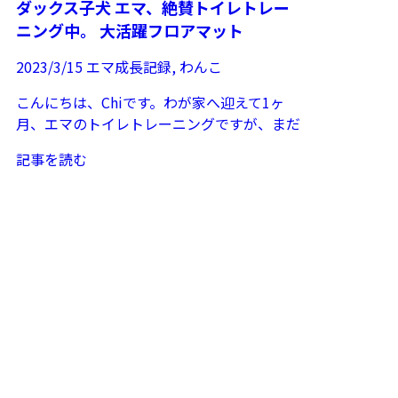
ダックス子犬 エマ、絶賛トイレトレー
ニング中。 大活躍フロアマット
2023/3/15
エマ成長記録
,
わんこ
こんにちは、Chiです。わが家へ迎えて1ヶ
月、エマのトイレトレーニングですが、まだ
まだ失敗はあるものの勝率が上がってきまし
記事を読む
た。ケー...