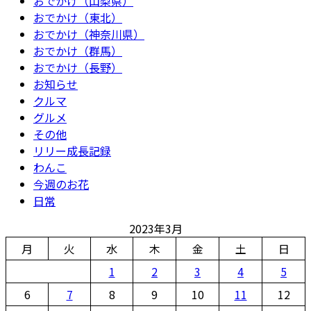
おでかけ（山梨県）
おでかけ（東北）
おでかけ（神奈川県）
おでかけ（群馬）
おでかけ（長野）
お知らせ
クルマ
グルメ
その他
リリー成長記録
わんこ
今週のお花
日常
2023年3月
月
火
水
木
金
土
日
1
2
3
4
5
6
7
8
9
10
11
12