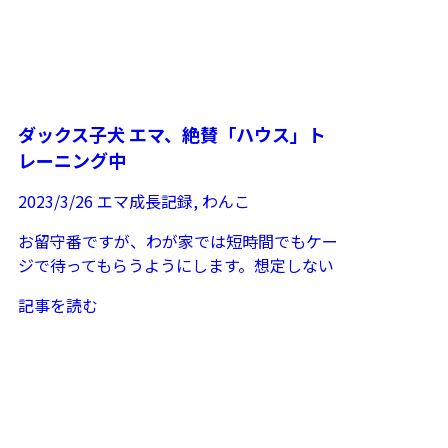
ダックス子犬 エマ、絶賛「ハウス」ト
レーニング中
2023/3/26
エマ成長記録
,
わんこ
お留守番ですが、わが家では短時間でもケー
ジで待ってもらうようにします。想定しない
事故などのリスク防止や、行動範囲が限られ
記事を読む
るのでカメラで状況...