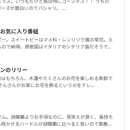
ュラス。いつもだけど紫は特にゴージャス！！ うちの
ズが面白いのでパシャリ。 ...
お気に入り番組
ピー。スイートピーはマメ科・レンリソウ属の草花。え
ので納得。原産国はイタリアのシチリア島だそうで...
ンのリリー
桜はもちろん、木蓮やたくさんのお花を楽しめる季節で
ぞんさんがお家にお花を飾るというのをテレ...
ウム。胡蝶蘭よりお手頃なのに、見栄えが良く、長持ち
咲かせるハードルが胡蝶蘭に比べると低いので素敵...