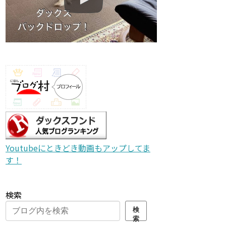
Youtubeにときどき動画もアップしてま
す！
検索
検
索