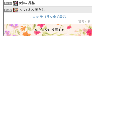
女性の品格
163位
おしゃれな暮らし
164位
JUJU TOWN
このカテゴリを全て表示
165位
参加する
Martyslandの気まぐれ日記
166位
ｻﾃﾞｨｽﾄのﾋﾄﾞｲ唄
このブログに投票する
167位
コンビニ全般・グルメ情報まとめブログ
168位