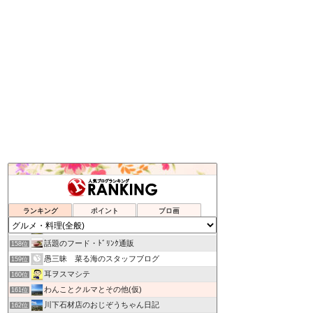
skog BLOG
154位
ネットでショッピングは本当にお得か？
155位
ランキング
ポイント
ブロ画
Secret Box of OZ
156位
吉野サクラの楽しくいこう！
157位
話題のフード・ﾄﾞﾘﾝｸ通販
158位
愚三昧 菜る海のスタッフブログ
159位
耳ヲスマシテ
160位
わんことクルマとその他(仮)
161位
川下石材店のおじぞうちゃん日記
162位