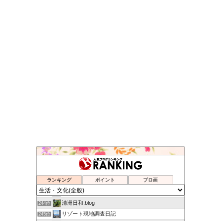
通販でニコニコ生活
240位
（中華朝鮮）民主党から日本を守る！
241位
ランキング
ポイント
ブロ画
skog BLOG
242位
ミニママのblog
243位
清洲日和.blog
244位
リゾート現地調査日記
245位