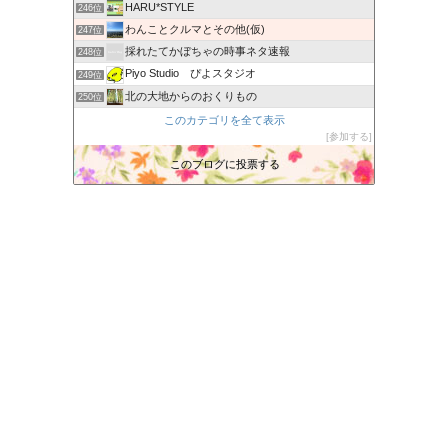
HARU*STYLE
246位
わんことクルマとその他(仮)
247位
採れたてかぼちゃの時事ネタ速報
248位
Piyo Studio ぴよスタジオ
249位
北の大地からのおくりもの
250位
あかりブログ
このカテゴリを全て表示
251位
参加する
三度目の正直
252位
よいよい行進曲
このブログに投票する
253位
会津に暮らしてブルーになった時
254位