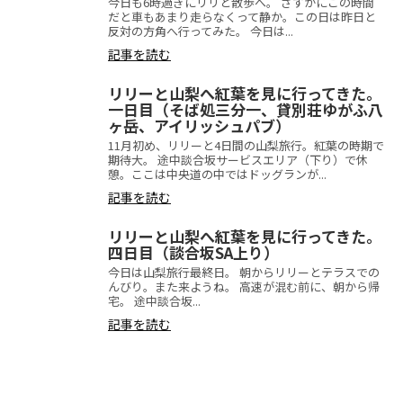
今日も6時過ぎにリリと散歩へ。 さすがにこの時間
だと車もあまり走らなくって静か。この日は昨日と
反対の方角へ行ってみた。 今日は...
記事を読む
リリーと山梨へ紅葉を見に行ってきた。
一日目（そば処三分一、貸別荘ゆがふ八
ヶ岳、アイリッシュパブ）
11月初め、リリーと4日間の山梨旅行。紅葉の時期で
期待大。 途中談合坂サービスエリア（下り）で休
憩。ここは中央道の中ではドッグランが...
記事を読む
リリーと山梨へ紅葉を見に行ってきた。
四日目（談合坂SA上り）
今日は山梨旅行最終日。 朝からリリーとテラスでの
んびり。また来ようね。 高速が混む前に、朝から帰
宅。 途中談合坂...
記事を読む