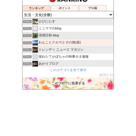
tamoログ！？
246位
AFT SHOP
247位
ランキング
ポイント
ブロ画
skog BLOG
248位
ひびにたす
249位
ミニママのblog
250位
清洲日和.blog
251位
わんことクルマとその他(仮)
252位
トレンディ ニュース マガジン
253位
採れたてかぼちゃの時事ネタ速報
254位
あかりブログ
255位
このカテゴリを全て表示
北の大地からのおくりもの
256位
参加する
Piyo Studio ぴよスタジオ
257位
このブログに投票する
三度目の正直
258位
よいよい行進曲
259位