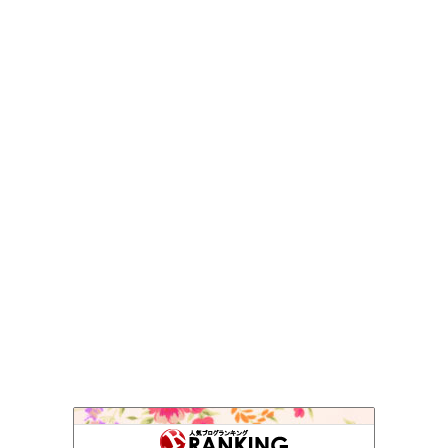
おかざり庵Blog
245位