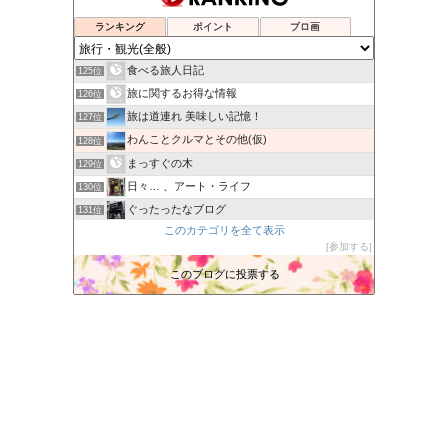
Tabiholic 旅ホリック
122位
ディレクターズ・カット
123位
ランキング
ポイント
ブロ画
mbSTYLE
124位
食べる旅人日記
125位
旅に関するお得な情報
126位
旅は道連れ 美味しい記憶！
127位
わんことクルマとその他(仮)
128位
まっすぐの木
129位
日々… 、アート・ライフ
130位
ぐったったなブログ
131位
このカテゴリを全て表示
まん遊記
132位
参加する
会津盆地は、東に奥羽山脈、西に越後山脈、
133位
このブログに投票する
MOTO-KEN | LIVE TO RIDE
134位
Long Dream
135位