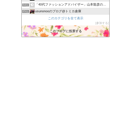
「40代ファッションアドバイザー」山本龍彦のブログ
64位
usunonooのブログ@トミカ倉庫
65位
新潟塗装職人 カーリペア専門店 轟ＢＯＤY 日々の出来事
このカテゴリを全て表示
66位
参加する
カービューティープロ 向井日記
67位
あーぬんブログ
このブログに投票する
68位
へぇ〜さんの最新情報
69位