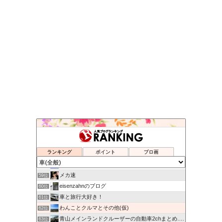
乗ってみたい新車,中古車
55位
HIROMIX BLOG
56位
ランキング
ポイント
ブロ画
なんでも情報局
57位
興味のままに解説する研究者
58位
メカ速
59位
eisenzahnのブログ
60位
車と旅行大好き！
61位
わんことクルマとその他(仮)
62位
青山メインランドクルーザーの自動車2chまとめ.com
63位