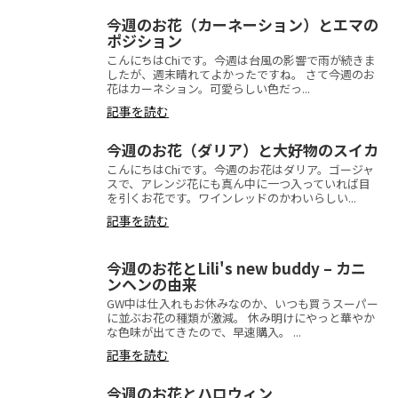
今週のお花（カーネーション）とエマの
ポジション
こんにちはChiです。今週は台風の影響で雨が続きま
したが、週末晴れてよかったですね。 さて今週のお
花はカーネション。可愛らしい色だっ...
記事を読む
今週のお花（ダリア）と大好物のスイカ
こんにちはChiです。今週のお花はダリア。ゴージャ
スで、アレンジ花にも真ん中に一つ入っていれば目
を引くお花です。ワインレッドのかわいらしい...
記事を読む
今週のお花とLili's new buddy – カニ
ンヘンの由来
GW中は仕入れもお休みなのか、いつも買うスーパー
に並ぶお花の種類が激減。 休み明けにやっと華やか
な色味が出てきたので、早速購入。 ...
記事を読む
今週のお花とハロウィン