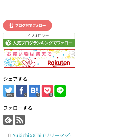
シェアする
error
0
フォローする
YukichiのChi (リリーママ)