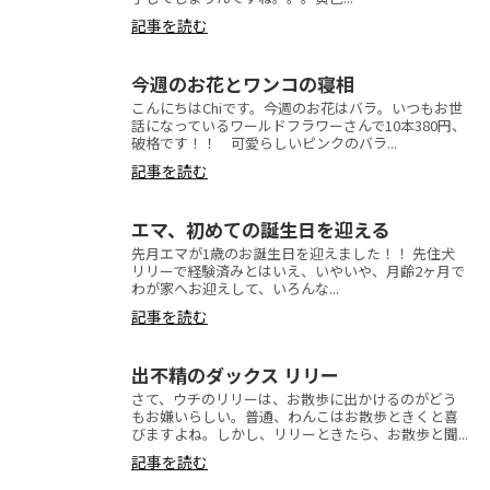
記事を読む
今週のお花とワンコの寝相
こんにちはChiです。今週のお花はバラ。いつもお世
話になっているワールドフラワーさんで10本380円、
破格です！！ 可愛らしいピンクのバラ...
記事を読む
エマ、初めての誕生日を迎える
先月エマが1歳のお誕生日を迎えました！！ 先住犬
リリーで経験済みとはいえ、いやいや、月齢2ヶ月で
わが家へお迎えして、いろんな...
記事を読む
出不精のダックス リリー
さて、ウチのリリーは、お散歩に出かけるのがどう
もお嫌いらしい。普通、わんこはお散歩ときくと喜
びますよね。しかし、リリーときたら、お散歩と聞...
記事を読む