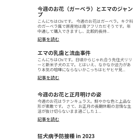
今週のお花（ガーベラ）とエマのジャン
プ
こんにちはChiです。 今週のお花はガーベラ。キク科
のガーベラ属で原産地は南アフリカだそうです。年
中通して購入できますし、比較的長持...
記事を読む
エマの乳歯と流血事件
こんにちはChiです。日頃からじゃれ合う先住犬リリ
ーと新米子犬のエマ。とはいえ、なかなか迫力があ
り本気の喧嘩にならないかこっちはヒヤヒヤ見...
記事を読む
今週のお花と正月明けの姿
今週のお花はラナンキュラス。鮮やかな色と上品な
形が素敵です。 さて、お正月の長期休暇の怠惰な生
活が抜け切らないまま過ごした１...
記事を読む
狂犬病予防接種 in 2023