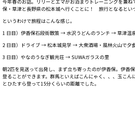
今年春のお話。リリーとエマがお泊まりトレーニングを兼ね
保・草津と長野県の松本城へ行くことに！ 旅行となるとい
というわけで旅程はこんな感じ。
1 日目）伊香保石段街散策 → 水沢うどんのランチ → 草津温
2 日目）ドライブ → 松本城見学 → 大衆酒場・風林火山で夕食
3 日目）やなのうなぎ観光荘 → SUWAガラスの里
朝2匹を見送って出発し、まず立ち寄ったのが伊香保。伊香
登ることができます。群馬といえばこんにゃく、、、玉こん
とひたすら登って15分くらいの距離でした。