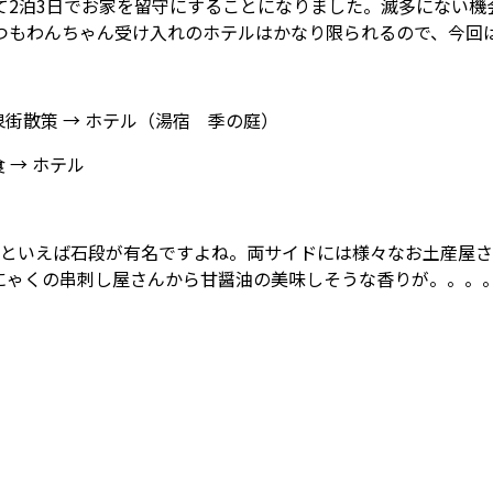
て2泊3日でお家を留守にすることになりました。滅多にない機
つもわんちゃん受け入れのホテルはかなり限られるので、今
泉街散策 → ホテル（湯宿 季の庭）
 → ホテル
保といえば石段が有名ですよね。両サイドには様々なお土産屋
にゃくの串刺し屋さんから甘醤油の美味しそうな香りが。。。。