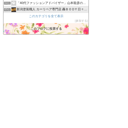
「40代ファッションアドバイザー」山本龍彦のブログ
64位
新潟塗装職人 カーリペア専門店 轟ＢＯＤY 日々の出来事
65位
カービューティープロ 向井日記
このカテゴリを全て表示
66位
参加する
あーぬんブログ
67位
ニコニコレンタカー広島（駅南口店・広大前店・胡町店・三篠店…
このブログに投票する
68位
へぇ〜さんの最新情報
69位