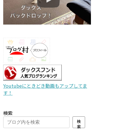
Youtubeにときどき動画もアップしてま
す！
検索
検
索