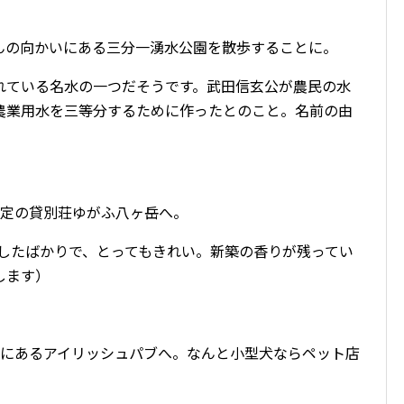
んの向かいにある三分一湧水公園を散歩することに。
れている名水の一つだそうです。武田信玄公が農民の水
農業用水を三等分するために作ったとのこと。名前の由
予定の貸別荘ゆがふ八ヶ岳へ。
プンしたばかりで、とってもきれい。新築の香りが残ってい
します）
ろにあるアイリッシュパブへ。なんと小型犬ならペット店