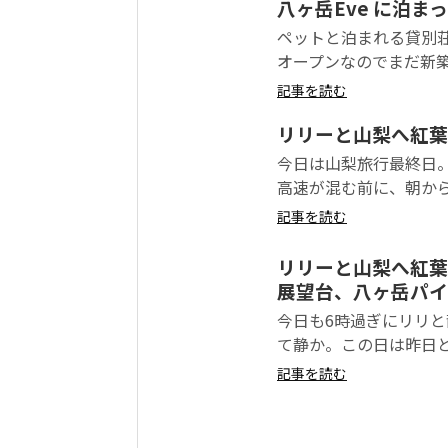
八ヶ岳Eve に泊ま
ペットと泊まれる貸別荘ゆ
オープンなのでまだ新築
記事を読む
リリーと山梨へ紅葉
今日は山梨旅行最終日
高速が混む前に、朝から帰
記事を読む
リリーと山梨へ紅葉
展望台、八ヶ岳パイ
今日も6時過ぎにリリと
て静か。この日は昨日と
記事を読む