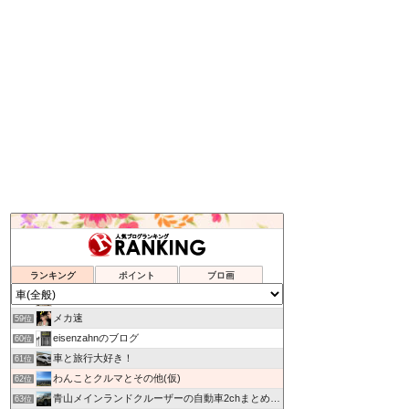
HIROMIX BLOG
55位
なんでも情報局
56位
ランキング
ポイント
ブロ画
興味のままに解説する研究者
57位
usunonooのブログ@トミカ倉庫
58位
メカ速
59位
eisenzahnのブログ
60位
車と旅行大好き！
61位
わんことクルマとその他(仮)
62位
青山メインランドクルーザーの自動車2chまとめ.com
63位