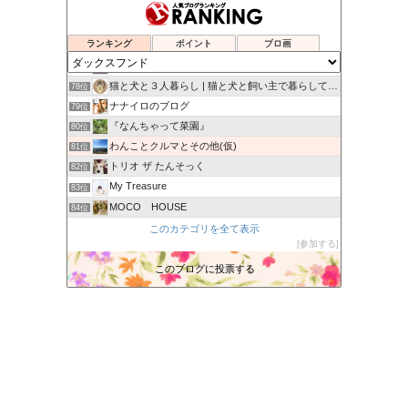
ヴィルと私のミラクルライフ
74位
オットでノインな日々
75位
ランキング
ポイント
ブロ画
オッターはダックスフンド
76位
ハッピー＆サンディーの日々
77位
猫と犬と３人暮らし | 猫と犬と飼い主で暮らしています
78位
ナナイロのブログ
79位
『なんちゃって菜園』
80位
わんことクルマとその他(仮)
81位
トリオ ザ たんそっく
82位
My Treasure
83位
MOCO HOUSE
84位
ひなはな日記
このカテゴリを全て表示
85位
参加する
愛犬達の Sweet Life
86位
ひなたのぶろぐ。
このブログに投票する
87位
わんこ日和
88位