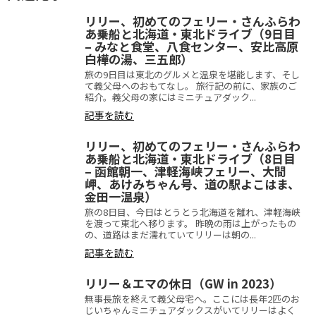
リリー、初めてのフェリー・さんふらわ
あ乗船と北海道・東北ドライブ（9日目
– みなと食堂、八食センター、安比高原
白樺の湯、三五郎）
旅の9日目は東北のグルメと温泉を堪能します、そし
て義父母へのおもてなし。 旅行記の前に、家族のご
紹介。義父母の家にはミニチュアダック...
記事を読む
リリー、初めてのフェリー・さんふらわ
あ乗船と北海道・東北ドライブ（8日目
– 函館朝一、津軽海峡フェリー、大間
岬、あけみちゃん号、道の駅よこはま、
金田一温泉）
旅の8日目、今日はとうとう北海道を離れ、津軽海峡
を渡って東北へ移ります。 昨晩の雨は上がったもの
の、道路はまだ濡れていてリリーは朝の...
記事を読む
リリー＆エマの休日（GW in 2023）
無事長旅を終えて義父母宅へ。ここには長年2匹のお
じいちゃんミニチュアダックスがいてリリーはよく