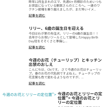
昨年12月生まれのエマ、先週6ヶ月検診のためいつも
お世話になっている獣医さんのところへ。一連のワ
クチン接種を乗り越えましたが、まだ怖いイメ...
記事を読む
リリー、6歳の誕生日を迎える
今日はわが家の先住犬、リリーの6歳の誕生日！！
去年からお祝いツールとして登場したHappy Birth
Day冠をそそくさと準備し...
記事を読む
今週のお花（チューリップ）とキッチン
出禁のおしえ
こんにちは、Chiです。 さて今週のお花はチューリッ
プ。春のお花の代名詞ですよねぇ。チューチップの
花言葉も色で変わるようなのですが、...
記事を読む
今週のお花とリリーの定
今週のお花とリリーの定位置">
位置">
今週のお花とリ
リーの定位置