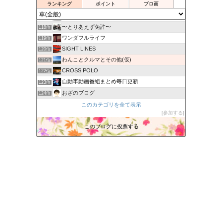
ランキング
ポイント
ブロ画
パパネコのスポーツカーは楽し！
116位
カービューティープロ 向井日記
117位
〜とりあえず免許〜
118位
ワンダフルライフ
119位
SIGHT LINES
120位
わんことクルマとその他(仮)
121位
CROSS POLO
122位
自動車動画番組まとめ毎日更新
123位
おざのブログ
124位
国内未発売、自動車レポート
このカテゴリを全て表示
125位
参加する
ねろぶろぐ
126位
車 高く売る
このブログに投票する
127位
青山メインランドクルーザNews
128位