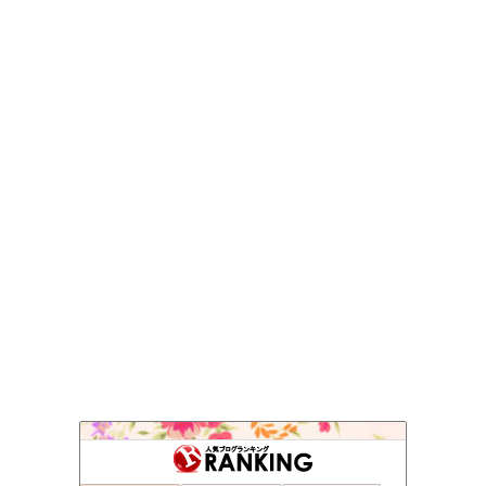
自動車・ブログ
114位
新潟塗装職人 カーリペア専門店 轟ＢＯＤY 日々の出来事
115位