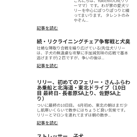
こんにちは、YukichiのChi(リリ
ーママ）です。わが家の愛犬リ
リーを中心にぽつりぽつりと綴
ってまいります。 タレントのみ
やぞん...
記事を読む
続・リクライニングチェア争奪戦と犬臭
壮絶な陣取り合戦を繰り広げている(先住犬リリー
は、子犬の無遠慮な攻撃に手加減気味の応戦で基本
逃げますが)２匹ですが、争いの後は...
記事を読む
リリー、初めてのフェリー・さんふらわ
あ乗船と北海道・東北ドライブ（10日
目 最終日- 長者原SA上り、佐野SA上
り）
ついに最終の10日目。 6月初め、東北の朝はまだ少
し肌寒いくらいで散歩にはちょうど良い気候です。
リリーとマロンを連れてまずは朝の散歩...
記事を読む
ストレッサー、子犬