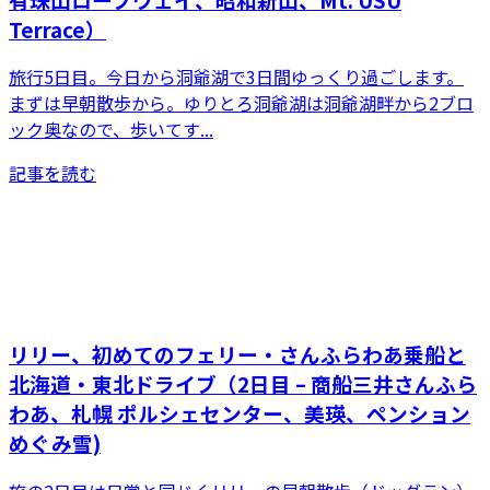
Terrace）
旅行5日目。今日から洞爺湖で3日間ゆっくり過ごします。
まずは早朝散歩から。ゆりとろ洞爺湖は洞爺湖畔から2ブロ
ック奥なので、歩いてす...
記事を読む
リリー、初めてのフェリー・さんふらわあ乗船と
北海道・東北ドライブ（2日目 – 商船三井さんふら
わあ、札幌 ポルシェセンター、美瑛、ペンション
めぐみ雪)