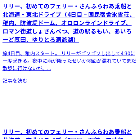
リリー、初めてのフェリー・さんふらわあ乗船と
北海道・東北ドライブ（4日目 – 国民宿舎氷雪荘、
稚内、防波堤ドーム、オロロンラインドライブ、
ロマン街道しょさんべつ、道の駅るもい、あいろ
ーど厚田、ゆりとろ洞爺湖）
旅4日目、稚内スタート。 リリーがゴソゴソし出して4:30に
一度起きる。夜中に雨が降ったせいか地面が濡れていてまだ
散歩に行けないが、...
記事を読む
リリー、初めてのフェリー・さんふらわあ乗船と