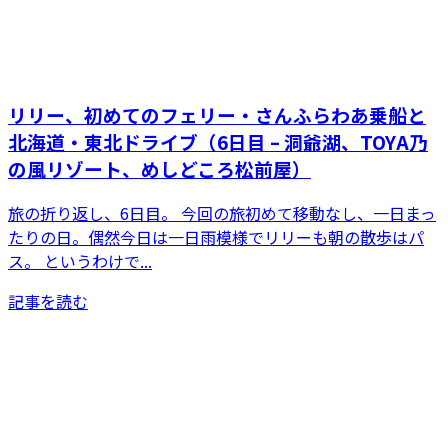
リリー、初めてのフェリー・さんふらわあ乗船と
北海道・東北ドライブ（6日目 – 洞爺湖、TOYA乃
の風リゾート、めしどころ松前屋）
旅の折り返し、6日目。 今回の旅初めて移動なし、一日まっ
たりの日。偶然今日は一日雨模様でリリーも朝の散歩はパ
ス。 というわけで...
記事を読む