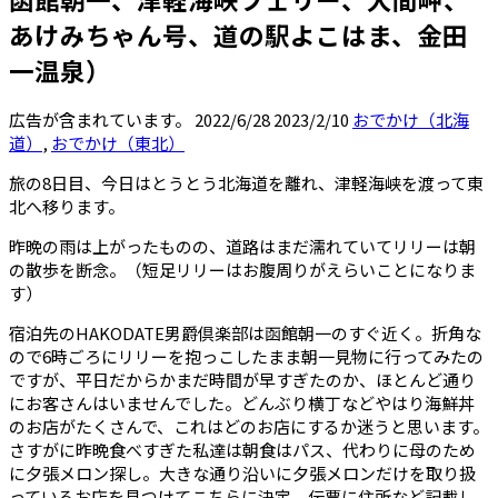
あけみちゃん号、道の駅よこはま、金田
一温泉）
広告が含まれています。
2022/6/28
2023/2/10
おでかけ（北海
道）
,
おでかけ（東北）
旅の8日目、今日はとうとう北海道を離れ、津軽海峡を渡って東
北へ移ります。
昨晩の雨は上がったものの、道路はまだ濡れていてリリーは朝
の散歩を断念。（短足リリーはお腹周りがえらいことになりま
す）
宿泊先のHAKODATE男爵倶楽部は函館朝一のすぐ近く。折角な
ので6時ごろにリリーを抱っこしたまま朝一見物に行ってみたの
ですが、平日だからかまだ時間が早すぎたのか、ほとんど通り
にお客さんはいませんでした。どんぶり横丁などやはり海鮮丼
のお店がたくさんで、これはどのお店にするか迷うと思います。
さすがに昨晩食べすぎた私達は朝食はパス、代わりに母のため
に夕張メロン探し。大きな通り沿いに夕張メロンだけを取り扱
っているお店を見つけてこちらに決定。伝票に住所など記載し