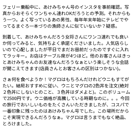
フェリー乗船中に、あけみちゃん号のインスタを事前確認。写
真からおそらくワンちゃん連れOKだろうとの予測。それからも
う一つ。よく写っているあの男性、毎年年末年始にテレビでや
ってるまぐろ一本づりの漁師さんに似ていないか？疑惑。
到着して、あけみちゃんだろう女将さんにワンコ連れでも良い
か伺ってみると、気持ちよく承諾くださいました。人気店らし
いので心配しましたが平日でまだお昼前だったのですぐに入れ
てラッキー。お店はテーブル席が4つほど。他のお客さんはきっ
とあけみちゃんのお友達なんだろうなぁという楽しそうな会話
が聞こえてきます(店員さんとお客さんの区別はつかない)。
さぁ何を食べようか！マグロはもちろんだけれどウニもすてが
たい。結局おすすめに従い、ウニとマグロの2色丼を注文(絶対
２色丼にしないとのこと、３色丼はダメよと)。このボリューム
で2500円です。ウニ価格が高騰している時期なのに。。。今回
の旅行でおいしいものをたくさんいただきましたが、コスパで
一番印象に残ったのはあけみちゃん号でした。この場所だから
こそ実現できるんだろうなぁ。マグロは言うまでもなく絶品、
とろけました。