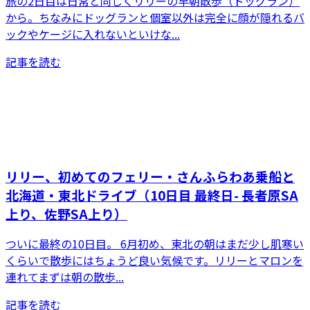
旅の2日目は日常と同じくリリーの早朝散歩（ドッグラン）
から。ちなみにドッグランと個室以外は完全に顔が隠れるバ
ックやケージに入れないといけな...
記事を読む
リリー、初めてのフェリー・さんふらわあ乗船と
北海道・東北ドライブ（10日目 最終日- 長者原SA
上り、佐野SA上り）
ついに最終の10日目。 6月初め、東北の朝はまだ少し肌寒い
くらいで散歩にはちょうど良い気候です。リリーとマロンを
連れてまずは朝の散歩...
記事を読む