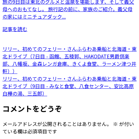
旅の9日目は東北のグルメと温泉を堪能します、そして義父
母へのおもてなし。 旅行記の前に、家族のご紹介。義父母
の家にはミニチュアダック...
記事を読む
リリー、初めてのフェリー・さんふらわあ乗船と北海道・東
北ドライブ（7日目 - 函館、五稜郭、HAKODATE男爵倶楽
部、八幡坂、金森レンガ倉庫、きくよ食堂、ラーメン津つ井
軒））
リリー、初めてのフェリー・さんふらわあ乗船と北海道・東
北ドライブ（9日目 - みなと食堂、八食センター、安比高原
白樺の湯、三五郎）
コメントをどうぞ
メールアドレスが公開されることはありません。
※
が付い
ている欄は必須項目です