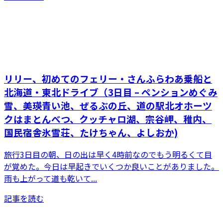
リリー、初めてのフェリー・さんふらわあ乗船と
北海道・東北ドライブ（3日目 – ペンションめぐみ
雪、美瑛青い池、ぜるぶの丘、道の駅北オホーツ
クはまとんべつ、クッチャロ湖、宗谷岬、稚内、
国民宿舎氷雪荘、たけちゃん、よしおか)
旅行3日目の朝、日の出は早く4時前なのでもう明るくて目
が覚めた。今日は早起きでいくつか良いことがありました。
雨も上がって道も乾いて...
記事を読む