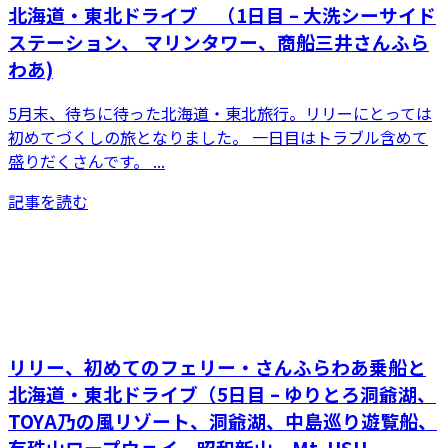
北海道・東北ドライブ （1日目 – 大洗シーサイド
ステーション、 マリンタワー、商船三井さんふら
わあ)
5月末、待ちに待った北海道・東北旅行。リリーにとっては
初めてづくしの旅となりました。 一日目はトラブル含めて
盛りだくさんです。 ...
記事を読む
リリー、初めてのフェリー・さんふらわあ乗船と
北海道・東北ドライブ（5日目 – ゆりとろ洞爺湖、
TOYA乃の風リゾート、洞爺湖、中島巡り遊覧船、
有珠山ロープウェイ、昭和新山、Mt. USU