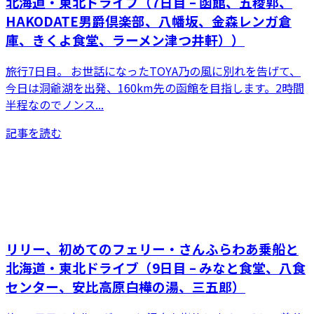
北海道・東北ドライブ（7日目 – 函館、五稜郭、
HAKODATE男爵倶楽部、八幡坂、金森レンガ倉
庫、きくよ食堂、ラーメン津つ井軒））
旅行7日目。 お世話になったTOYA乃の風に別れを告げて、
今日は洞爺湖を出発、160km先の函館を目指します。2時間
半程なのでノンス...
記事を読む
リリー、初めてのフェリー・さんふらわあ乗船と
北海道・東北ドライブ（9日目 – みなと食堂、八食
センター、安比高原白樺の湯、三五郎）