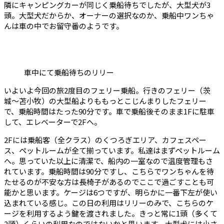
隣にキャンピングカーが同じく乗船待ちでしたが、大型犬が3
頭。大型犬だからか、オーナーの選択なのか、乗船中ワンちゃ
んは車の中でお留守番のようです。
車中にて乗船待ちのリリー
いよいよ今回の旅2度目のフェリー乗船。行きのフェリー（茨
城〜苫小牧）の大型船よりももっとこじんまりしたフェリー
で、乗船時間はたった90分です。車で乗船後そのまま1Fに駐車
して、エレベーターで2Fへ。
2Fには乗船客（全クラス）のくつろぎエリア、カフェスペー
ス、ペットルームが全て揃っています。私達はまずペットルーム
へ。思っていた以上に清潔で、船内の一室なので温度管理もさ
れています。乗船時間は90分ですし、こちらでワンちゃんを待
たせるのが不安な方は長椅子があるのでここで過ごすことも可
能かと思います。ケージは6つですが、明らかに一番下左が使い
込まれている感じ。この日の利用はリリーのみで、こちらのケ
ージを利用するよう鍵を渡されました。きっと常に1頭（多くて
2頭）くらいの利用なのではないかと思います。大型犬には小さ