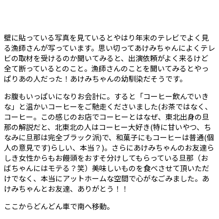
壁に貼っている写真を見ているとやはり年末のテレビでよく見
る漁師さんが写っています。思い切ってあけみちゃんによくテレ
ビの取材を受けるのか聞いてみると、出演依頼がよく来るけど
全て断っているとのこと。漁師さんのことを聞いてみるとやっ
ぱりあの人だった！あけみちゃんの幼馴染だそうです。
お腹もいっぱいになりお会計に。すると「コーヒー飲んでいき
な」と温かいコーヒーをご馳走くださいました(お茶ではなく、
コーヒー。この感じのお店でコーヒーとはなぜ、東北出身の旦
那の解説だと、北東北の人はコーヒー大好き(特に甘いやつ、ち
なみに旦那は完全ブラック派)で、和菓子にもコーヒーは普通(個
人の意見です)らしい、本当？)。さらにあけみちゃんのお友達ら
しき女性からもお饅頭をおすそ分けしてもらっている旦那（お
ばちゃんにはモテる？笑）美味しいものを食べさせて頂いただ
けでなく、本当にアットホームな空間で心がなごみました。あ
けみちゃんとお友達、ありがとう！！
ここからどんどん車で南へ移動。