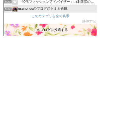
「40代ファッションアドバイザー」山本龍彦のブログ
59位
usunonooのブログ@トミカ倉庫
60位
新潟塗装職人 カーリペア専門店 轟ＢＯＤY 日々の出来事
このカテゴリを全て表示
61位
参加する
39歳独身女 運転免許を取る
62位
カービューティープロ 向井日記
このブログに投票する
63位
あーぬんブログ
64位