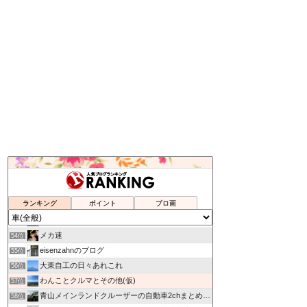
ハンダごてな日記
50位
乗ってみたい新車,中古車
51位
ランキング
ポイント
ブロ画
HIROMIX BLOG
52位
なんでも情報局
53位
メカ速
54位
eisenzahnのブログ
55位
大東自工の日々あれこれ
56位
わんことクルマとその他(仮)
57位
青山メインランドクルーザーの自動車2chまとめ.com
58位