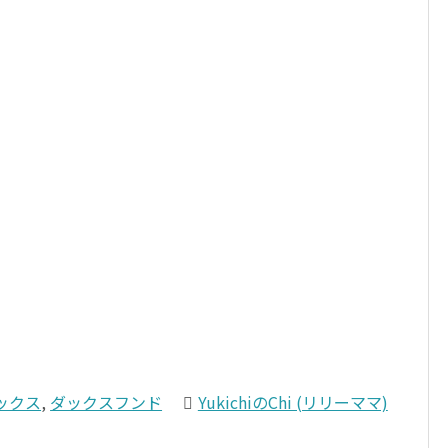
ックス
,
ダックスフンド
YukichiのChi (リリーママ)