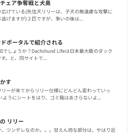
チェア争奪戦と犬臭
り広げている(先住犬リリーは、子犬の無遠慮な攻撃に
逃げますが)２匹ですが、争いの後は...
ンドポータルで紹介される
をご存知でしょうか？Dachshund LIfeは日本最大級のダック
す。と、同サイトで...
かす
リリーが来てからリリー仕様にどんどん変わっていっ
いようにシートをはり、ゴミ箱はあさらないよ...
の リリー
か、ツンデレなのか。。。甘えん坊な部分は、やはり近