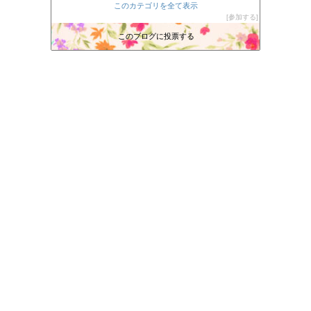
このカテゴリを全て表示
会津盆地は、東に奥羽山脈、西に越後山脈、
135位
参加する
Long Dream
136位
このブログに投票する
日々前進
137位
旅行屋の日々ブログ
138位