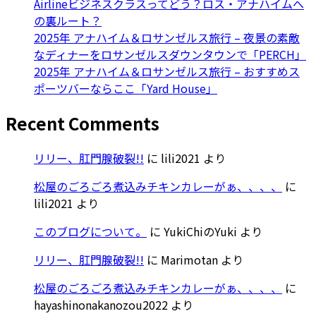
Airlineビジネスクラスってどう？ロス・アナハイムへ
の裏ルート？
2025年 アナハイム＆ロサンゼルス旅行 – 夜景の素敵
なディナーをロサンゼルスダウンタウンで「PERCH」
2025年 アナハイム＆ロサンゼルス旅行 – おすすめス
ポーツバーならここ「Yard House」
Recent Comments
リリー、肛門腺破裂!!
に
lili2021
より
松屋のごろごろ煮込みチキンカレーがぁ、、、、
に
lili2021
より
このブログについて。
に
YukiChiのYuki
より
リリー、肛門腺破裂!!
に
Marimotan
より
松屋のごろごろ煮込みチキンカレーがぁ、、、、
に
hayashinonakanozou2022
より