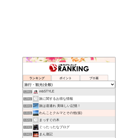
Tabiholic 旅ホリック
124位
一年半でファーストとビジネスクラスに乗れた！
125位
京都発！こだわりの注文住宅
126位
ランキング
ポイント
ブロ画
食べる旅人日記
127位
mbSTYLE
128位
旅に関するお得な情報
129位
旅は道連れ 美味しい記憶！
130位
わんことクルマとその他(仮)
131位
まっすぐの木
132位
ぐったったなブログ
133位
まん遊記
134位