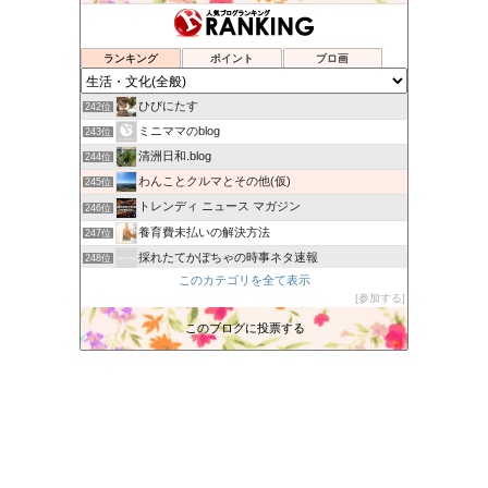
おかざり庵Blog
238位
tamoログ！？
239位
AFT SHOP
240位
ランキング
ポイント
ブロ画
skog BLOG
241位
ひびにたす
242位
ミニママのblog
243位
清洲日和.blog
244位
わんことクルマとその他(仮)
245位
トレンディ ニュース マガジン
246位
養育費未払いの解決方法
247位
採れたてかぼちゃの時事ネタ速報
248位
このカテゴリを全て表示
あかりブログ
249位
参加する
北の大地からのおくりもの
250位
このブログに投票する
Piyo Studio ぴよスタジオ
251位
三度目の正直
252位