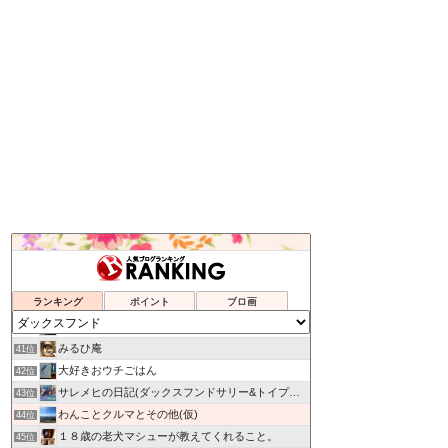
My Treasure
37位
ひなたのぶろぐ。
38位
ランキング
ポイント
ブロ画
くうたろうのお外ごはん
39位
新・光陽商事/チャコの日誌
40位
みるひ庵
41位
大好きおウチごはん
42位
サレメヒの日記(ダックスフンドサリー&トイプードル陽向)
43位
わんことクルマとその他(仮)
44位
１８歳の老犬マシューが教えてくれること。
45位