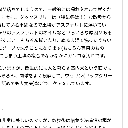
脂が落ちてしまうので、一般的には濡れタオルで拭くだ
。しかし、ダックスリリーは（特に冬は！）お散歩から
燥している季節なので土埃がアスファルトに浮いてい
かりのアスファルトのオイルなどいろいろな原因がある
がすごい。もちろん拭いたり、ぬるま湯で洗ったぐらい
にソープで洗うことになります(もちろん専用のもの
してしまう土埃の複合でなかなかにガンコな汚れです。
思いますが、衛生的にも人と暮らす室内犬という面でも
もちろん、肉球をよく観察して、ワセリン(リップクリー
舐めても大丈夫)などで、ケアをしています。
。。
は非常に美しいのですが、散歩後は枯葉や粘着性の種が
はいるものの草の上などでしっぽぶんぶんなどするとホ