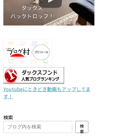
Youtubeにときどき動画もアップしてま
す！
検索
検
索