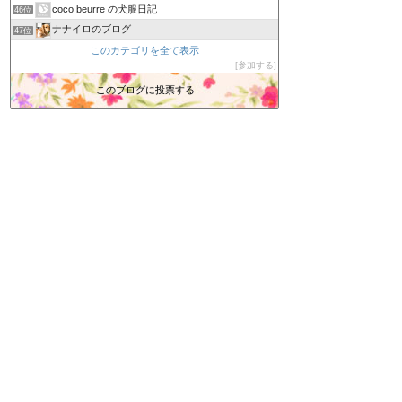
coco beurre の犬服日記
46位
ナナイロのブログ
47位
ErinのHappy Life〜ダーリンは英国人
このカテゴリを全て表示
48位
参加する
『なんちゃって菜園』
49位
忠犬くーちゃんのBLOG
このブログに投票する
50位
るなちゃんといつも一緒
51位