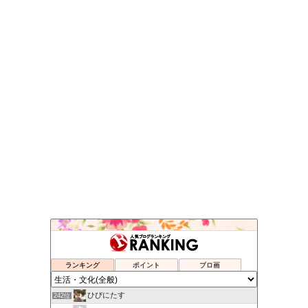
おかざり庵Blog
238位
tamoログ！？
239位
AFT SHOP
240位
ランキング
ポイント
ブロ画
skog BLOG
241位
ひびにたす
242位