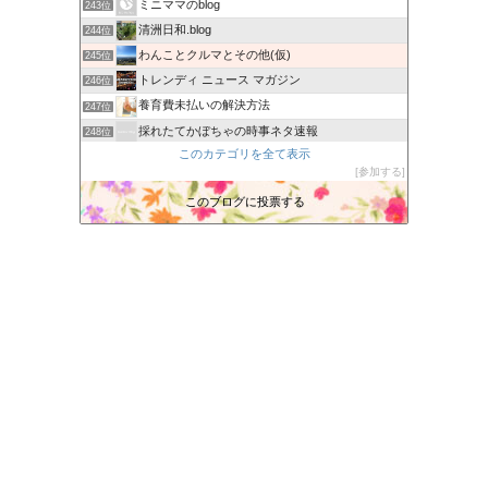
ミニママのblog
243位
清洲日和.blog
244位
わんことクルマとその他(仮)
245位
トレンディ ニュース マガジン
246位
養育費未払いの解決方法
247位
採れたてかぼちゃの時事ネタ速報
248位
このカテゴリを全て表示
あかりブログ
249位
参加する
北の大地からのおくりもの
250位
このブログに投票する
Piyo Studio ぴよスタジオ
251位
三度目の正直
252位