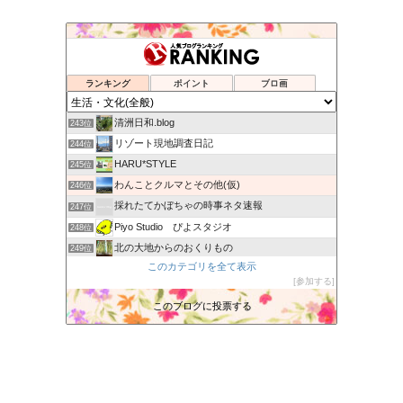
通販でニコニコ生活
239位
（中華朝鮮）民主党から日本を守る！
240位
skog BLOG
241位
ランキング
ポイント
ブロ画
ミニママのblog
242位
清洲日和.blog
243位
リゾート現地調査日記
244位
HARU*STYLE
245位
わんことクルマとその他(仮)
246位
採れたてかぼちゃの時事ネタ速報
247位
Piyo Studio ぴよスタジオ
248位
北の大地からのおくりもの
249位
このカテゴリを全て表示
あかりブログ
250位
参加する
三度目の正直
251位
このブログに投票する
よいよい行進曲
252位
会津に暮らしてブルーになった時
253位