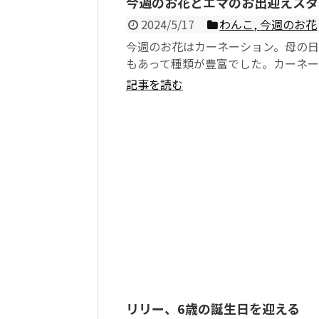
今週のお花とエマのお出迎えスタ
2024/5/17
わんこ
,
今週のお花
今週のお花はカーネーション。母の
もあって種類が豊富でした。カーネ
はお花の持ちが良く、色や形のバリ
記事を読む
ンもあるお花です。...
リリー、6歳の誕生日を迎える