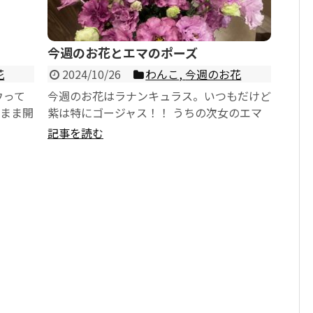
今週のお花とエマのポーズ
花
2024/10/26
わんこ
,
今週のお花
ウって
今週のお花はラナンキュラス。いつもだけど
のまま開
紫は特にゴージャス！！ うちの次女のエマ
ね。。。
がよくするポーズが面白いのでパシャリ。 ...
記事を読む