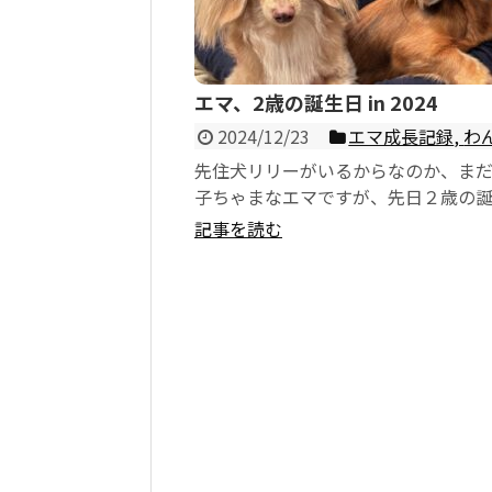
エマ、2歳の誕生日 in 2024
2024/12/23
エマ成長記録
,
わ
先住犬リリーがいるからなのか、ま
子ちゃまなエマですが、先日２歳の
迎えました。リリーに甘えたい、ち
記事を読む
出したい全開の毎日...