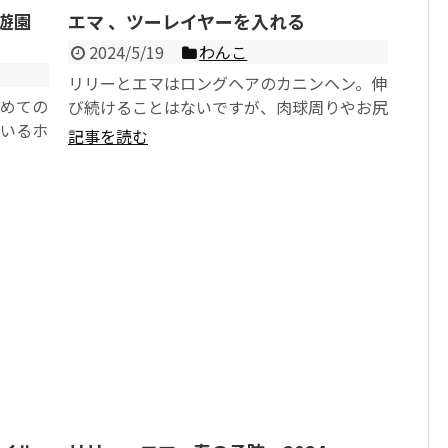
遊園
エマ 、ツーレイヤーを入れる
2024/5/19
わんこ
リリーとエマはロングヘアのカニンヘン。伸
初めての
び続けることはないですが、肉球周りやお尻
ているホ
周りの毛、そして顔まわりの髭は月に一度の
記事を読む
同伴が可
ペースでカットしま...