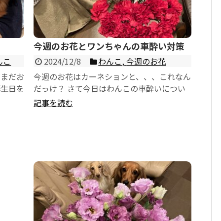
今週のお花とワンちゃんの車酔い対策
んこ
2024/12/8
わんこ
,
今週のお花
だまだお
今週のお花はカーネションと、、、これなん
誕生日を
だっけ？ さて今日はわんこの車酔いについ
ょっかい
て。 先住犬リリーは現在6歳。若い頃は...
記事を読む