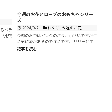
今週のお花とロープのおもちゃシリー
ズ
2024/9/7
わんこ
,
今週のお花
あるバラ
今週のお花はピンクのバラ。小さいですが生
りで比較
意気に棘があるので注意です。 リリーとエ
寝床作
マは短足胴長のカニンヘンダックス。残念な
記事を読む
がら...