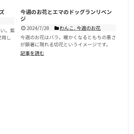
ズ
今週のお花とエマのドッグランリベン
ジ
2024/7/28
わんこ
,
今週のお花
さい。紫
今週のお花はバラ。暖かくなるともちの悪さ
愛用し
が顕著に現れる切花というイメージです。
服につ
さて、5月初めのお話ですがエマのドッグラ
記事を読む
ン2...