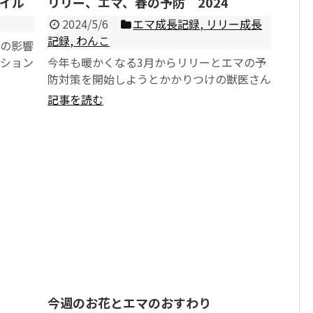
イル
リリー、エマ、春の予防 2024
2024/5/6
エマ成長記録
,
リリー成長
記録
,
わんこ
日の影響
ーション
今年も暖かくなる3月からリリーとエマの予
エーショ
防対策を開始しようとかかりつけの獣医さん
へ来院。予防の種類や実施時期は、飼育環境
記事を読む
や地域で異なると思...
今週のお花とエマのおすわり