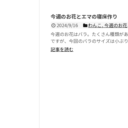
今週のお花とエマの寝床作り
2024/9/16
わんこ
,
今週のお花
今週のお花はバラ。たくさん種類が
ですが、今回のバラのサイズは小ぶ
的長持ち。 さて今日はわんちゃんの
記事を読む
りに...