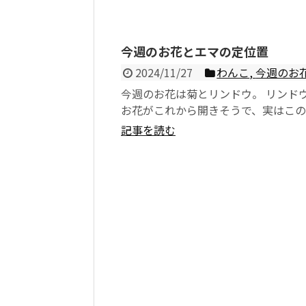
今週のお花とエマの定位置
2024/11/27
わんこ
,
今週のお
今週のお花は菊とリンドウ。 リンド
お花がこれから開きそうで、実はこ
かず見ごろを終了してしまうんです
記事を読む
黄色...