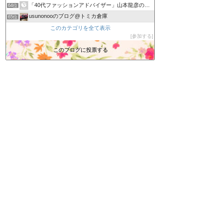
「40代ファッションアドバイザー」山本龍彦のブログ
64位
usunonooのブログ@トミカ倉庫
65位
新潟塗装職人 カーリペア専門店 轟ＢＯＤY 日々の出来事
このカテゴリを全て表示
66位
参加する
カービューティープロ 向井日記
67位
あーぬんブログ
このブログに投票する
68位
へぇ〜さんの最新情報
69位