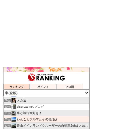
乗ってみたい新車,中古車
55位
HIROMIX BLOG
56位
ランキング
ポイント
ブロ画
なんでも情報局
57位
興味のままに解説する研究者
58位
メカ速
59位
eisenzahnのブログ
60位
車と旅行大好き！
61位
わんことクルマとその他(仮)
62位
青山メインランドクルーザーの自動車2chまとめ.com
63位