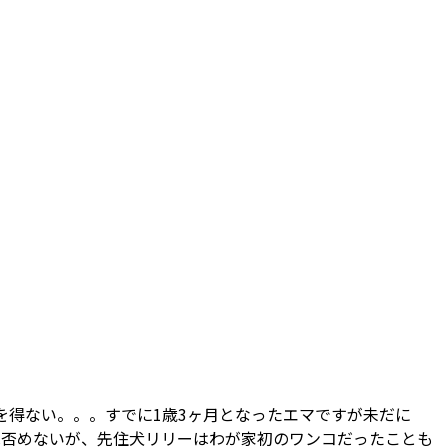
を得ない。。。すでに1歳3ヶ月となったエマですが未だに
は否めないが、先住犬リリーはわが家初のワンコだったことも