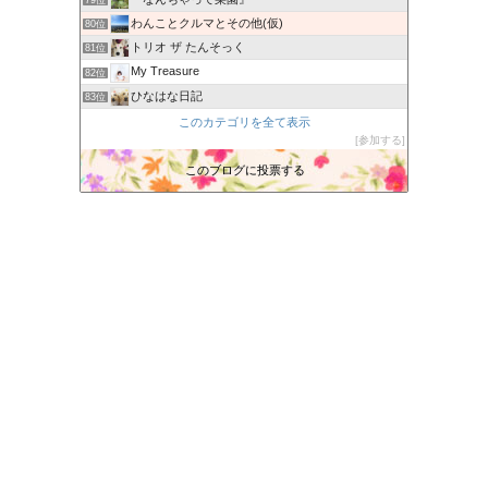
79位
わんことクルマとその他(仮)
80位
トリオ ザ たんそっく
81位
My Treasure
82位
ひなはな日記
83位
愛犬達の Sweet Life
このカテゴリを全て表示
84位
参加する
ひなたのぶろぐ。
85位
わんこ日和
このブログに投票する
86位
サレメヒの日記
87位