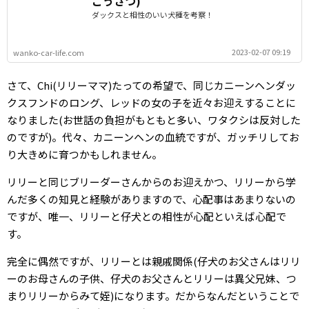
こうさつ)
ダックスと相性のいい犬種を考察！
2023-02-07 09:19
wanko-car-life.com
さて、Chi(リリーママ)たっての希望で、同じカニーンヘンダッ
クスフンドのロング、レッドの女の子を近々お迎えすることに
なりました(お世話の負担がもともと多い、ワタクシは反対した
のですが)。代々、カニーンヘンの血統ですが、ガッチリしてお
り大きめに育つかもしれません。
リリーと同じブリーダーさんからのお迎えかつ、リリーから学
んだ多くの知見と経験がありますので、心配事はあまりないの
ですが、唯一、リリーと仔犬との相性が心配といえば心配で
す。
完全に偶然ですが、リリーとは親戚関係(仔犬のお父さんはリリ
ーのお母さんの子供、仔犬のお父さんとリリーは異父兄妹、つ
まりリリーからみて姪)になります。だからなんだということで