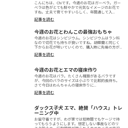
こんにちは、Chiです。今週のお花はガーベラ。ガー
ベラは色がとても鮮やかで元気なイメージのお花で
すね。丈夫で育てやすいらしく、年間通して入...
記事を読む
今週のお花とわんこの最強おもちゃ
今週のお花はシンピジウム。シンピジウムはラン科
なので切花でも持ちが良いですね。胡蝶蘭と同じく
下からお花が咲いていくので、購入時に先端の方が...
記事を読む
今週のお花とエマの寝床作り
今週のお花はバラ。たくさん種類があるバラです
が、今回のバラのサイズは小ぶりで比較的長持ち。
さて今日はわんちゃんの寝床作りに...
記事を読む
ダックス子犬 エマ、絶賛「ハウス」トレ
ーニング中
お留守番ですが、わが家では短時間でもケージで待
ってもらうようにします。想定しない事故などのリ