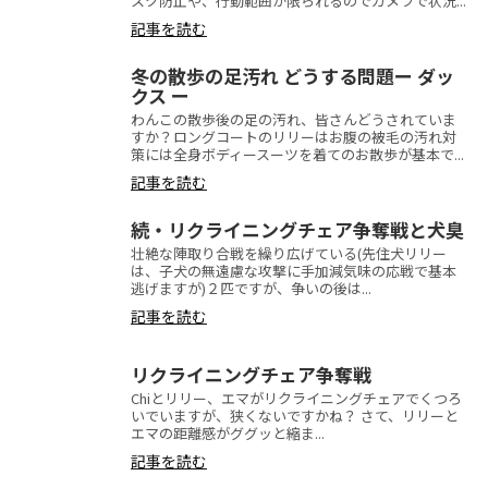
スク防止や、行動範囲が限られるのでカメラで状況...
記事を読む
冬の散歩の足汚れ どうする問題ー ダッ
クス ー
わんこの散歩後の足の汚れ、皆さんどうされていま
すか？ロングコートのリリーはお腹の被毛の汚れ対
策には全身ボディースーツを着てのお散歩が基本で...
記事を読む
続・リクライニングチェア争奪戦と犬臭
壮絶な陣取り合戦を繰り広げている(先住犬リリー
は、子犬の無遠慮な攻撃に手加減気味の応戦で基本
逃げますが)２匹ですが、争いの後は...
記事を読む
リクライニングチェア争奪戦
Chiとリリー、エマがリクライニングチェアでくつろ
いでいますが、狭くないですかね？ さて、リリーと
エマの距離感がググッと縮ま...
記事を読む