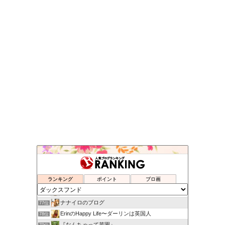
オットでノインな日々
73位
オッターはダックスフンド
74位
ランキング
ポイント
ブロ画
ハッピー＆サンディーの日々
75位
猫と犬と３人暮らし | 猫と犬と飼い主で暮らしています
76位
ナナイロのブログ
77位
ErinのHappy Life〜ダーリンは英国人
78位
『なんちゃって菜園』