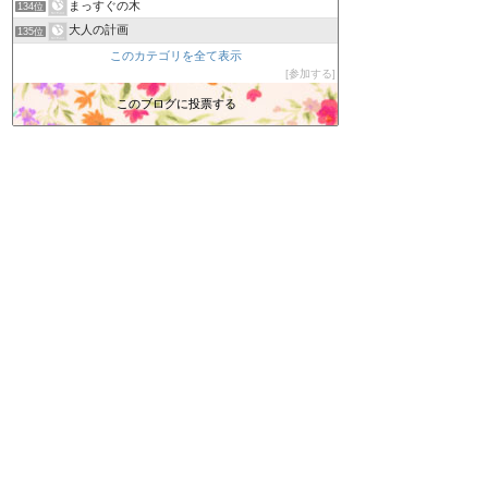
まっすぐの木
134位
大人の計画
135位
まん遊記
このカテゴリを全て表示
136位
参加する
会津盆地は、東に奥羽山脈、西に越後山脈、
137位
NaMaRoKu【生録】 無料の環境音
このブログに投票する
138位
Long Dream
139位