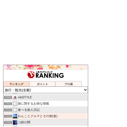
北の大地十勝だより
125位
バラ色人生
126位
ランキング
ポイント
ブロ画
京都発！こだわりの注文住宅
127位
月乃のなんとかなる。60代、がんでも恋も仕事も
128位
mbSTYLE
129位
旅に関するお得な情報
130位
食べる旅人日記
131位
わんことクルマとその他(仮)
132位
コ鉄の間
133位