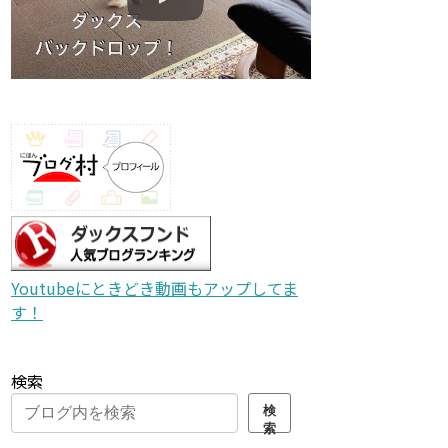
Youtubeにときどき動画もアップしてま
す！
検索
検
索