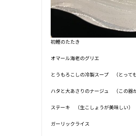
初鰹のたたき
オマール海老のグリエ
とうもろこしの冷製スープ （とって
ハタと大あさりのナージュ （この器
ステーキ （生こしょうが美味しい）
ガーリックライス