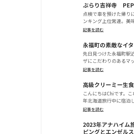
ぶらり吉祥寺 PEP s
点検で車を預けた帰り
ンキング上位常連。美味し
記事を読む
永福町の素敵なイタ
先日見つけた永福町駅
ザにこだわりのあるマッ
記事を読む
高級クリーミー生食パ
こんにちはChiです。
年北海道旅行中に宿泊し
記事を読む
2023年アナハイム旅行
ピングとエンゼルス戦の