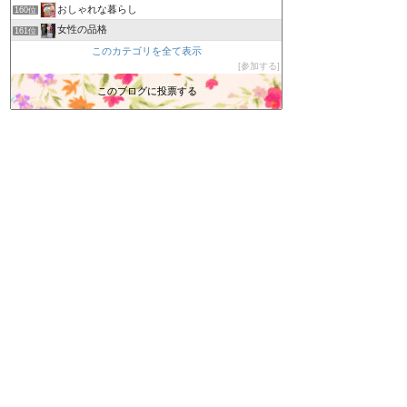
おしゃれな暮らし
160位
女性の品格
161位
Martyslandの気まぐれ日記
このカテゴリを全て表示
162位
参加する
JUJU TOWN
163位
ｻﾃﾞｨｽﾄのﾋﾄﾞｲ唄
このブログに投票する
164位
農家ブログ
165位