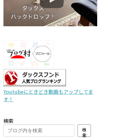
Youtubeにときどき動画もアップしてま
す！
検索
検
索