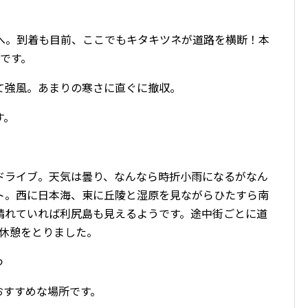
へ。到着も目前、ここでもキタキツネが道路を横断！本
です。
て強風。あまりの寒さに直ぐに撤収。
す。
ドライブ。天気は曇り、なんなら時折小雨になるがなん
ト。西に日本海、東に丘陵と湿原を見ながらひたすら南
晴れていれば利尻島も見えるようです。途中街ごとに道
休憩をとりました。
つ
おすすめな場所です。