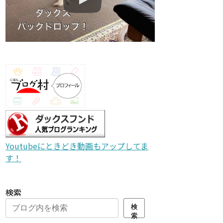
Youtubeにときどき動画もアップしてま
す！
検索
検
索