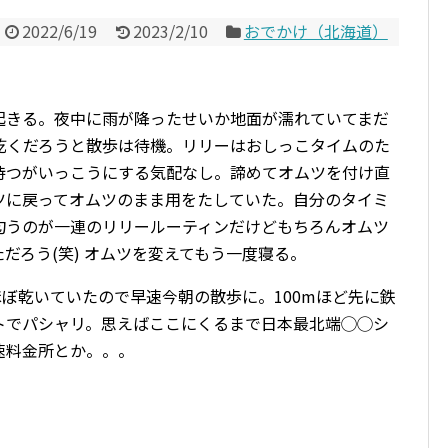
2022/6/19
2023/2/10
おでかけ（北海道）
起きる。夜中に雨が降ったせいか地面が濡れていてまだ
乾くだろうと散歩は待機。リリーはおしっこタイムのた
待つがいっこうにする気配なし。諦めてオムツを付け直
ツに戻ってオムツのまま用をたしていた。自分のタイミ
匂うのが一連のリリールーティンだけどもちろんオムツ
ただろう
(
笑
)
オムツを変えてもう一度寝る。
ほぼ乾いていたので早速今朝の散歩に。
100m
ほど先に鉄
トでパシャリ。思えばここにくるまで日本最北端◯◯シ
速料金所とか。。。