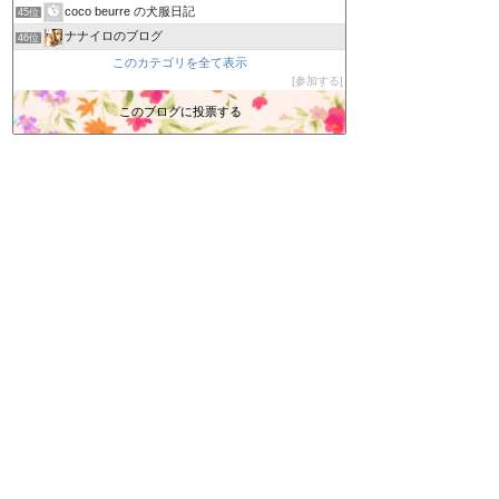
coco beurre の犬服日記
45位
ナナイロのブログ
46位
ErinのHappy Life〜ダーリンは英国人
このカテゴリを全て表示
47位
参加する
『なんちゃって菜園』
48位
忠犬くーちゃんのBLOG
このブログに投票する
49位
るなちゃんといつも一緒
50位