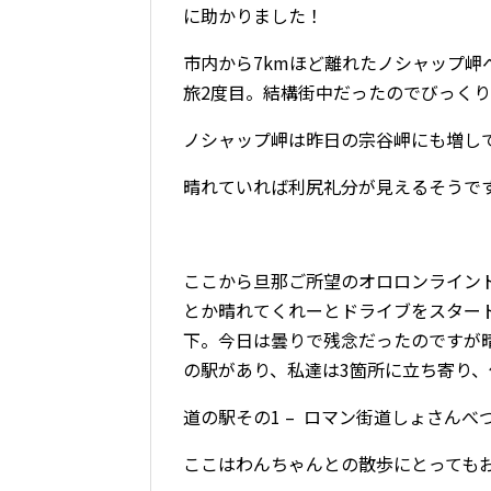
に助かりました！
市内から
7km
ほど離れたノシャップ岬
旅
2
度目。結構街中だったのでびっくり
ノシャップ岬は昨日の宗谷岬にも増し
晴れていれば利尻礼分が見えるそうで
ここから旦那ご所望のオロロンライン
とか晴れてくれーとドライブをスター
下。今日は曇りで残念だったのですが
の駅があり、私達は
3
箇所に立ち寄り、
道の駅その1 – ロマン街道しょさんべ
ここはわんちゃんとの散歩にとっても