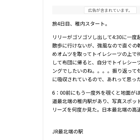
広告が含まれています。
旅4日目、稚内スタート。
リリーがゴソゴソし出して
4:30
に一度
散歩に行けないが、強風なので直ぐの
めオムツを取ってトイレシーツの上で
して布団に帰ると、自分でトイレシー
ングでしたいのね。。。。振り返って
に吸収されているので、あれって思っ
6
：
00
前にもう一度外を覗くと地面が
道最北端の稚内駅があり、写真スポッ
リーズを何度か見た。日本最北端の高
JR最北端の駅