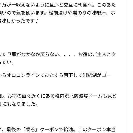
が万が一吠えないように旦那と交互に朝食へ。このあた
無いので気を使います。松前漬けや岩のりの味噌汁、ホ
美味しかったです
♪
った旦那がなかなか戻らない、、、、お宿のご主人とク
みたい。
からオロロンラインでひたすら南下して洞爺湖がゴー
。
風。お宿の直ぐ近くにある稚内港北防波堤ドームも見ど
けにもなりました。
い、最後の「乗る」クーポンで給油。このクーポン本当