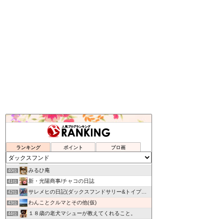
Mum's Diary
36位
My Treasure
37位
ランキング
ポイント
ブロ画
ひなたのぶろぐ。
38位
くうたろうのお外ごはん
39位
みるひ庵
40位
新・光陽商事/チャコの日誌
41位
サレメヒの日記(ダックスフンドサリー&トイプードル陽向)
42位
わんことクルマとその他(仮)
43位
１８歳の老犬マシューが教えてくれること。
44位