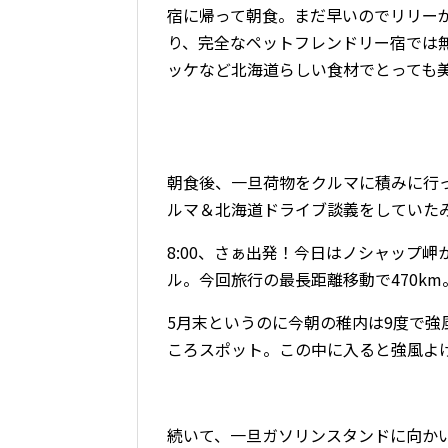
宿に帰って朝食。まだ早いのでリリー
り、完全なペットフレンドリー宿では
ッケなど北海道らしい食材でとっても
朝食後、一旦荷物をクルマに積みに行
ルマ＆北海道ドライブ談義をしていた
8:00
、さぁ出発！今日はノシャップ岬
ル。今回旅行の最長距離移動で470km
5
月末というのに今朝の稚内は
9
度で強
ころスポット。この中に入ると強風よ
続いて、一旦ガソリンスタンドに向か