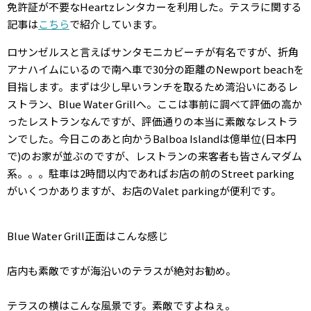
免許証が不要なHeartzレンタカーを利用した。テスラに関する
記事は
こちら
で紹介しています。
ロサンゼルスと言えばサンタモニカビーチが有名ですが、折角
アナハイムにいるので南へ車で30分の距離のNewport beachを
目指します。まずは少し早いランチを取るため湾沿いにあるレ
ストラン、Blue Water Grillへ。ここは事前に調べて評価の高か
ったレストランなんですが、評価通りの本当に素敵なレストラ
ンでした。今日このあと向かうBalboa Islandは億単位(日本円
で)のお家が並ぶのですが、レストランの来客者も皆さんマダム
系。。。駐車は2時間以内であればお店の前のStreet parking
がいくつかありますが、お店のValet parkingが便利です。
Blue Water Grill正面はこんな感じ
店内も素敵ですが海沿いのテラスが絶対お勧め。
テラスの横はこんな風景です。素敵ですよねぇ。