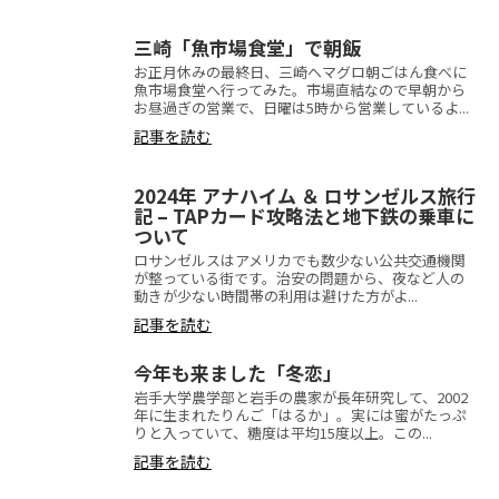
三崎「魚市場食堂」で朝飯
お正月休みの最終日、三崎へマグロ朝ごはん食べに
魚市場食堂へ行ってみた。市場直結なので早朝から
お昼過ぎの営業で、日曜は5時から営業しているよ...
記事を読む
2024年 アナハイム ＆ ロサンゼルス旅行
記 – TAPカード攻略法と地下鉄の乗車に
ついて
ロサンゼルスはアメリカでも数少ない公共交通機関
が整っている街です。治安の問題から、夜など人の
動きが少ない時間帯の利用は避けた方がよ...
記事を読む
今年も来ました「冬恋」
岩手大学農学部と岩手の農家が長年研究して、2002
年に生まれたりんご「はるか」。実には蜜がたっぷ
りと入っていて、糖度は平均15度以上。この...
記事を読む