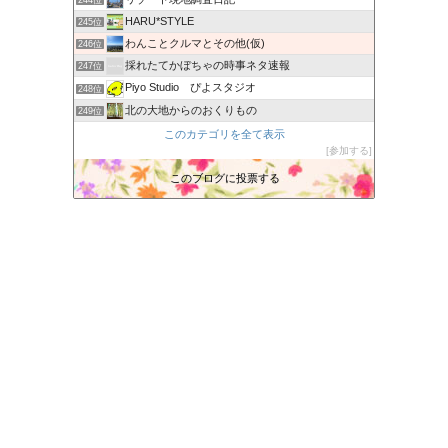
244位
HARU*STYLE
245位
わんことクルマとその他(仮)
246位
採れたてかぼちゃの時事ネタ速報
247位
Piyo Studio ぴよスタジオ
248位
北の大地からのおくりもの
249位
あかりブログ
このカテゴリを全て表示
250位
参加する
三度目の正直
251位
よいよい行進曲
このブログに投票する
252位
会津に暮らしてブルーになった時
253位