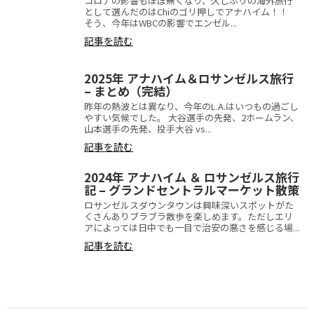
コロナの影響もほぼ無くなり、久しぶりの海外旅行
として選んだのはChiのゴリ押しでアナハイム！！
そう、今年はWBCの影響でエンゼル...
記事を読む
2025年 アナハイム＆ロサンゼルス旅行
– まとめ（完結）
昨年の熱波とは異なり、今年のL.A.はいつもの過ごし
やすい気候でした。 大谷選手の先発、2ホームラン、
山本選手の先発、投手大谷 vs...
記事を読む
2024年 アナハイム ＆ ロサンゼルス旅行
記 – グランドセントラルマーケット散策
ロサンゼルスダウンタウンは興味深いスポットがた
くさんありブラブラ散歩を楽しめます。ただしエリ
アによっては日中でも一目で治安の悪さを感じる場...
記事を読む