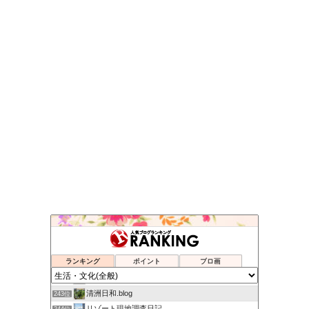
通販でニコニコ生活
239位
（中華朝鮮）民主党から日本を守る！
240位
ランキング
ポイント
ブロ画
skog BLOG
241位
ミニママのblog
242位
清洲日和.blog
243位
リゾート現地調査日記