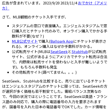
広告が含まれています。
2023/9/20
2023/11/4
おでかけ（アメリ
カ）
さて、MLB観戦のチケット入手ですが、
スタジアムの窓口で直接購入。エンジェルスタジアムで窓
口購入だとチケット代のみで、オンライン購入でかかる手
数料が不要(なぜ？)
MLB公式サイト
で購入(
Ballpark App
にチケットが表示さ
れる)、オンライン購入はなぜか手数料がかかる。
公式転売サイト(MLBは
SeatGeek
と
StubHub
が公式転売
サイト、公式があるようにアメリカでチケット転売は合法
で、内野席は転売サイトを使わないと入手が難しいようで
す)、もちろん手数料も発生
その他転売サイト(調べてません。。。)
SeatGeek、StubHubを比較すると、売りに出ているチケット
はエンジェルスタジアムのチケットに限っては、SeatGeekの方
が選択が多く価格も若干割安でした。需給バランス次第なの
で、今回の状況ではということです。SeatGeekは英語・フラン
ス語のみ対応で、購入の際に電話番号の入力を要求されます
が、国番号を入れた日本の電話番号でOKでした。カード情報を