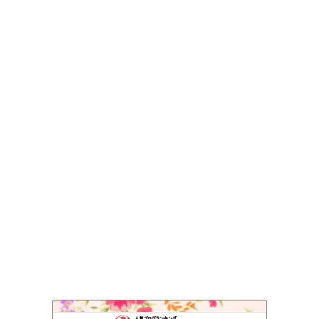
skog BLOG
152位