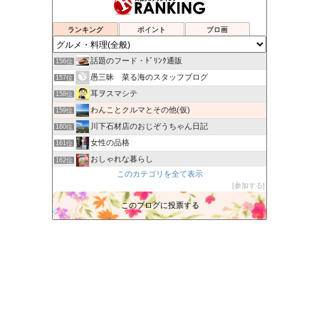
ネットでショッピングは本当にお得か？
153位
Secret Box of OZ
154位
ランキング
ポイント
ブロ画
吉野サクラの楽しくいこう！
155位
話題のフード・ﾄﾞﾘﾝｸ通販
156位
愚三昧 菜る海のスタッフブログ
157位
耳ヲスマシテ
158位
わんことクルマとその他(仮)
159位
川下石材店のおじぞうちゃん日記
160位
女性の品格
161位
おしゃれな暮らし
162位
このカテゴリを全て表示
JUJU TOWN
163位
参加する
コンビニ全般・グルメ情報まとめブログ
164位
このブログに投票する
ジャム屋のじっちゃんの日記
165位
小さいけど大人の日記
166位