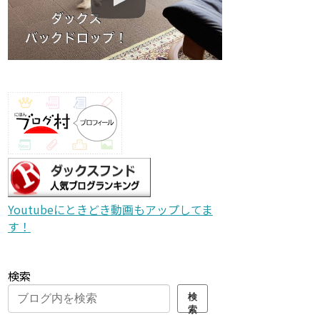
Youtubeにときどき動画もアップしてま
す！
検索
検
索