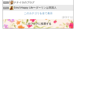
ナナイロのブログ
44位
ErinのHappy Life〜ダーリンは英国人
45位
『なんちゃって菜園』
このカテゴリを全て表示
46位
参加する
忠犬くーちゃんのBLOG
47位
るなちゃんといつも一緒
このブログに投票する
48位
愛車のみえる家-愛犬と一緒にシンプルモダンライフ!?
49位