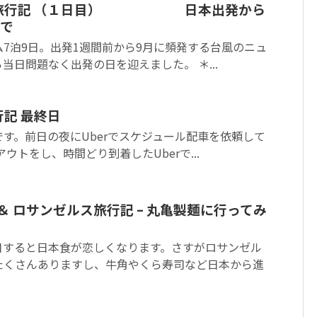
イム旅行記 （１日目） 日本出発から
で
7泊9日。出発1週間前から9月に頻発する台風のニュ
当日問題なく出発の日を迎えました。 ＊...
行記 最終日
す。前日の夜にUberでスケジュール配車を依頼して
ウトをし、時間どり到着したUberで...
ム ＆ ロサンゼルス旅行記 – 丸亀製麺に行ってみ
日すると日本食が恋しくなります。さすがロサンゼル
たくさんありますし、牛角やくら寿司など日本から進