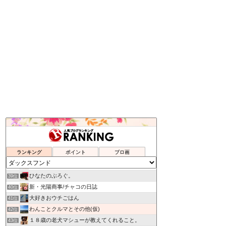
ハッピー＆サンディーの日々
35位
Mum's Diary
36位
ランキング
ポイント
ブロ画
くうたろうのお外ごはん
37位
My Treasure
38位
ひなたのぶろぐ。
39位
新・光陽商事/チャコの日誌
40位
大好きおウチごはん
41位
わんことクルマとその他(仮)
42位
１８歳の老犬マシューが教えてくれること。
43位