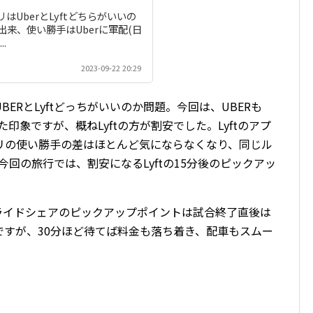
はUberとLyftどちらがいいの
来、使い勝手はUberに軍配(日
.
2023-09-22 20:29
ERとLyftどっちがいいのか問題。今回は、UBERも
た印象ですが、概ねLyftの方が割安でした。Lyftのアプ
リの使い勝手の差はほとんど気にならなくなり、同じル
、今回の旅行では、割安になるLyftの15分後のピックアッ
ライドシェアのピックアップポイントは試合終了直後は
ですが、30分ほど待てば料金も落ち着き、配車もスムー